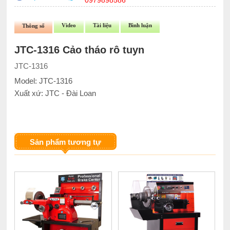
0979898586
Video
Tài liệu
Bình luận
Thông số
JTC-1316 Cảo tháo rô tuyn
JTC-1316
Model: JTC-1316
Xuất xứ: JTC - Đài Loan
Sản phẩm tương tự