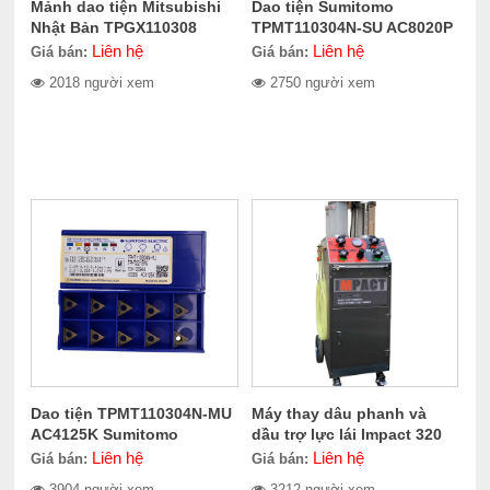
Mảnh dao tiện Mitsubishi
Dao tiện Sumitomo
Nhật Bản TPGX110308
TPMT110304N-SU AC8020P
Liên hệ
Liên hệ
Giá bán:
Giá bán:
2018 người xem
2750 người xem
Dao tiện TPMT110304N-MU
Máy thay dâu phanh và
AC4125K Sumitomo
dầu trợ lực lái Impact 320
Electric
Liên hệ
Liên hệ
Giá bán:
Giá bán:
3904 người xem
3212 người xem