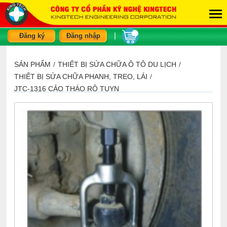
|
Đăng ký
Đăng nhập
SẢN PHẨM
/
THIẾT BỊ SỬA CHỮA Ô TÔ DU LỊCH
/
THIẾT BỊ SỬA CHỮA PHANH, TREO, LÁI
/
JTC-1316 CẢO THÁO RÔ TUYN