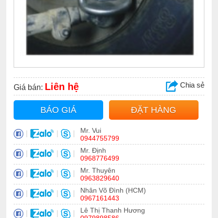
Chia sẻ
Liên hệ
Giá bán:
BÁO GIÁ
ĐẶT HÀNG
Mr. Vui
|
|
|
0944755799
Mr. Định
|
|
|
0968776499
Mr. Thuyên
|
|
|
0963829640
Nhân Võ Đình (HCM)
|
|
|
0967161443
Lê Thị Thanh Hương
|
|
|