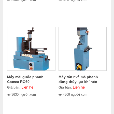
Máy mài guốc phanh
Máy tán rivê má phanh
Comec RG60
dùng thủy lực khí nén
Comec CC300
Liên hệ
Liên hệ
Giá bán:
Giá bán:
3630 người xem
4309 người xem