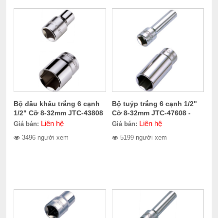
Bộ đầu khẩu trắng 6 cạnh
Bộ tuýp trắng 6 cạnh 1/2"
1/2" Cỡ 8-32mm JTC-43808
Cỡ 8-32mm JTC-47608 -
- 43832
47632
Liên hệ
Liên hệ
Giá bán:
Giá bán:
3496 người xem
5199 người xem