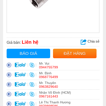
Chia sẻ
Liên hệ
Giá bán:
BÁO GIÁ
ĐẶT HÀNG
Mr. Vui
|
|
|
0944755799
Mr. Định
|
|
|
0968776499
Mr. Thuyên
|
|
|
0963829640
Nhân Võ Đình (HCM)
|
|
|
0967161443
Lê Thị Thanh Hương
|
|
|