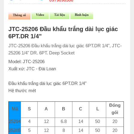
0979898586
Video
Tài liệu
Bình luận
Thông số
JTC-25206 Đầu khẩu trắng dài lục giác
6PT.DR 1/4"
JTC-25206 Đầu khẩu trắng dài lục giác 6PT.DR 1/4", JTC-
25206 1/4" DR. 6PT. Deep Socket
Model: JTC-25206
Xuất xứ: JTC - Đài Loan
Đầu khẩu trắng dài lục giác 6PT.DR 1/4"
Hệ thước mét
Đóng
Mã
S
A
B
C
L
gói
25204
4
12
6.8
14
50
20
25205
5
12
8
14
50
20