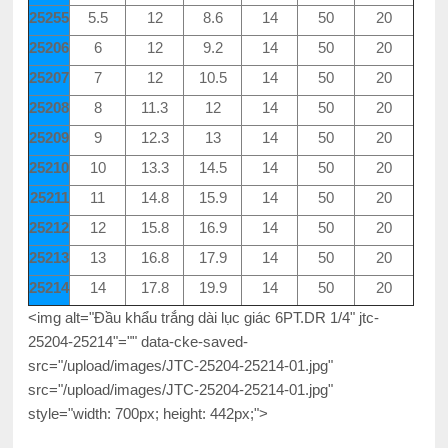
25255
5.5
12
8.6
14
50
20
25206
6
12
9.2
14
50
20
25207
7
12
10.5
14
50
20
25208
8
11.3
12
14
50
20
25209
9
12.3
13
14
50
20
25210
10
13.3
14.5
14
50
20
25211
11
14.8
15.9
14
50
20
25212
12
15.8
16.9
14
50
20
25213
13
16.8
17.9
14
50
20
25214
14
17.8
19.9
14
50
20
<img alt="Đầu khẩu trắng dài lục giác 6PT.DR 1/4" jtc-
25204-25214"="" data-cke-saved-
src="/upload/images/JTC-25204-25214-01.jpg"
src="/upload/images/JTC-25204-25214-01.jpg"
style="width: 700px; height: 442px;">