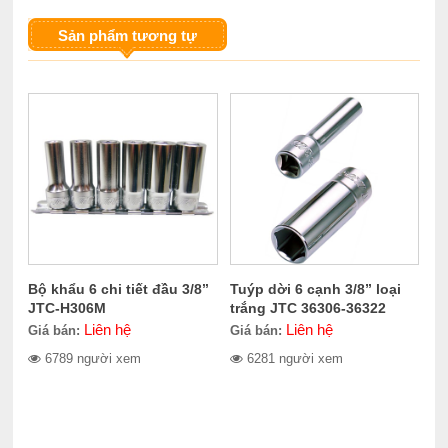
Sản phẩm tương tự
Bộ khẩu 6 chi tiết đầu 3/8’’
Tuýp dời 6 cạnh 3/8” loại
JTC-H306M
trắng JTC 36306-36322
Liên hệ
Liên hệ
Giá bán:
Giá bán:
6789 người xem
6281 người xem