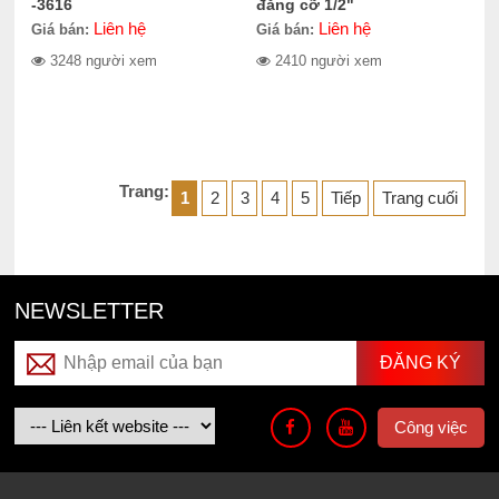
-3616
đăng cỡ 1/2"
Liên hệ
Liên hệ
Giá bán:
Giá bán:
3248 người xem
2410 người xem
Trang:
1
2
3
4
5
Tiếp
Trang cuối
NEWSLETTER
Công việc