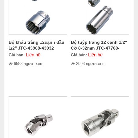
Bộ khẩu trắng 12cạnh đầu
Bộ tuýp trắng 12 cạnh 1/2"
1/2’’ JTC-43908-43932
Cỡ 8-32mm JTC-47708-
47732
Liên hệ
Liên hệ
Giá bán:
Giá bán:
6583 người xem
2993 người xem