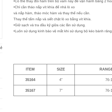
•Có thể thay đổi hàm trên bộ vam này để vận hành bằng 2 ho
•Chỉ cần tháo nắp vít khía để nhả lò xo
và nắp hàm, tháo móc hàm và thay thế nếu cần.
Thay thế tấm nắp và siết chặt lò xo bằng vít khía.
•Giữ sạch và tra dầu kỹ giữa các lần sử dụng.
•Luôn sử dụng kính bảo vệ mắt khi sử dụng bộ kéo bánh răng
sẻ
ITEM
SIZE
RANG
35164
4"
76-
35167
7"
76-