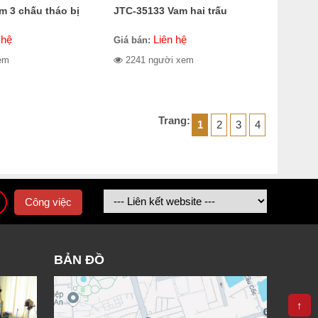
m 3 chấu tháo bị
JTC-35133 Vam hai trấu
 hệ
Liên hệ
Giá bán:
em
2241 người xem
Trang:
1
2
3
4
Công việc
BẢN ĐỒ
↑