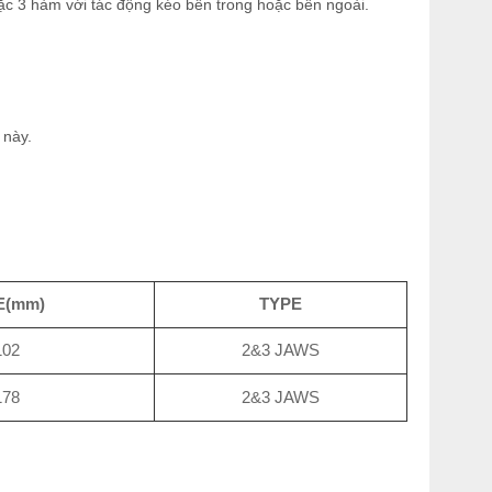
ặc 3 hàm với tác động kéo bên trong hoặc bên ngoài.
 này.
E(mm)
TYPE
102
2&3 JAWS
178
2&3 JAWS