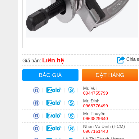
Chia 
Liên hệ
Giá bán:
BÁO GIÁ
ĐẶT HÀNG
Mr. Vui
|
|
|
0944755799
Mr. Định
|
|
|
0968776499
Mr. Thuyên
|
|
|
0963829640
Nhân Võ Đình (HCM)
|
|
|
0967161443