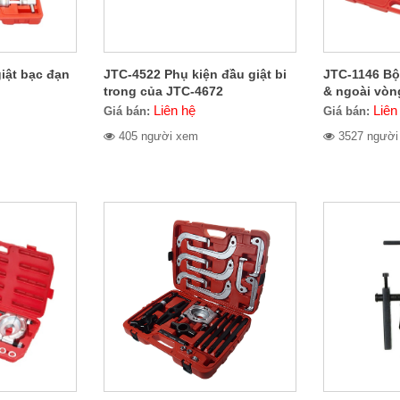
iật bạc đạn
JTC-4522 Phụ kiện đầu giật bi
JTC-1146 Bộ
trong của JTC-4672
& ngoài vòn
Liên hệ
Liên
Giá bán:
Giá bán:
405 người xem
3527 người