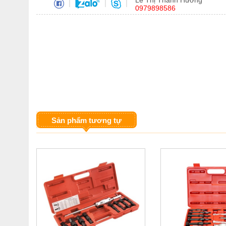
Lê Thị Thanh Hương
|
|
|
0979898586
Sản phẩm tương tự