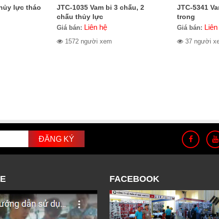
hủy lực tháo
JTC-1035 Vam bi 3 chấu, 2
JTC-5341 Va
chấu thủy lực
trong
Liên hệ
Liên
Giá bán:
Giá bán:
1572 người xem
37 người x
E
FACEBOOK