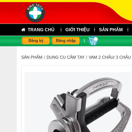
TRANG CHỦ
GIỚI THIỆU
SẢN PHẨM
|
Đăng ký
Đăng nhập
SẢN PHẨM
/
DỤNG CỤ CẦM TAY
/
VAM 2 CHẤU/ 3 CHẤU /