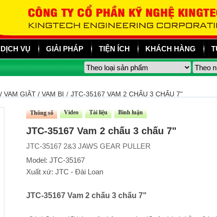
DỊCH VỤ
GIẢI PHÁP
TIỆN ÍCH
KHÁCH HÀNG
T
 VAM GIẬT / VAM BI
/
JTC-35167 VAM 2 CHẤU 3 CHẤU 7"
Video
Tài liệu
Bình luận
Thông số
JTC-35167 Vam 2 chấu 3 chấu 7"
JTC-35167 2&3 JAWS GEAR PULLER
Model: JTC-35167
Xuất xứ: JTC - Đài Loan
JTC-35167 Vam 2 chấu 3 chấu 7"