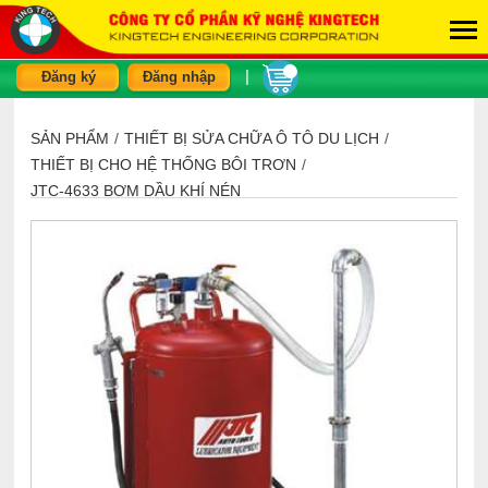
|
Đăng ký
Đăng nhập
SẢN PHẨM
/
THIẾT BỊ SỬA CHỮA Ô TÔ DU LỊCH
/
THIẾT BỊ CHO HỆ THỐNG BÔI TRƠN
/
JTC-4633 BƠM DẦU KHÍ NÉN