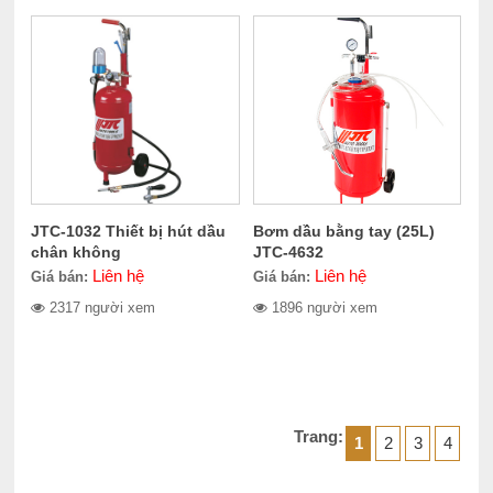
JTC-1032 Thiết bị hút dầu
Bơm dầu bằng tay (25L)
chân không
JTC-4632
Liên hệ
Liên hệ
Giá bán:
Giá bán:
2317 người xem
1896 người xem
Trang:
1
2
3
4