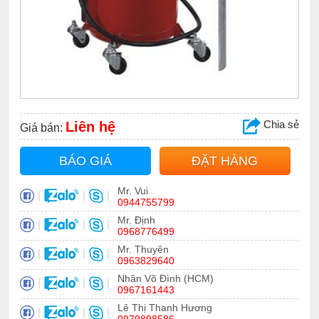
Chia sẻ
Liên hệ
Giá bán:
BÁO GIÁ
ĐẶT HÀNG
Mr. Vui
|
|
|
0944755799
Mr. Định
|
|
|
0968776499
Mr. Thuyên
|
|
|
0963829640
Nhân Võ Đình (HCM)
|
|
|
0967161443
Lê Thị Thanh Hương
|
|
|