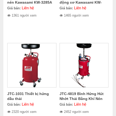
nén Kawasami KW-3285A
động cơ Kawasami KW-
2081
Liên hệ
Liên hệ
Giá bán:
Giá bán:
1361 người xem
1465 người xem
JTC-1031 Thiết bị hứng
JTC-4819 Bình Hứng Hút
dầu thải
Nhớt Thải Bằng Khí Nén
80L
Liên hệ
Liên hệ
Giá bán:
Giá bán:
2320 người xem
2452 người xem