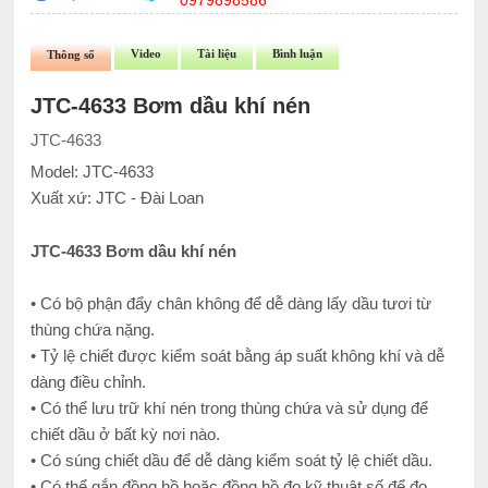
0979898586
Video
Tài liệu
Bình luận
Thông số
JTC-4633 Bơm dầu khí nén
JTC-4633
Model: JTC-4633
Xuất xứ: JTC - Đài Loan
JTC-4633 Bơm dầu khí nén
• Có bộ phận đẩy chân không để dễ dàng lấy dầu tươi từ
thùng chứa nặng.
• Tỷ lệ chiết được kiểm soát bằng áp suất không khí và dễ
dàng điều chỉnh.
• Có thể lưu trữ khí nén trong thùng chứa và sử dụng để
chiết dầu ở bất kỳ nơi nào.
• Có súng chiết dầu để dễ dàng kiểm soát tỷ lệ chiết dầu.
• Có thể gắn đồng hồ hoặc đồng hồ đo kỹ thuật số để đo