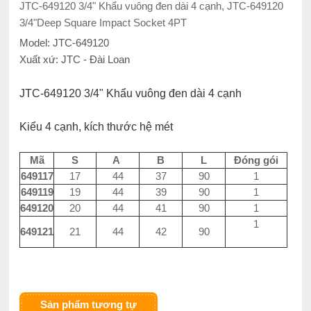
JTC-649120 3/4" Khẩu vuông đen dài 4 cạnh, JTC-649120
3/4"Deep Square Impact Socket 4PT
Model: JTC-649120
Xuất xứ: JTC - Đài Loan
JTC-649120 3/4" Khẩu vuông đen dài 4 cạnh
Kiểu 4 cạnh, kích thước hệ mét
Mã
S
A
B
L
Đóng gói
649117
17
44
37
90
1
649119
19
44
39
90
1
649120
20
44
41
90
1
1
649121
21
44
42
90
Sản phẩm tương tự