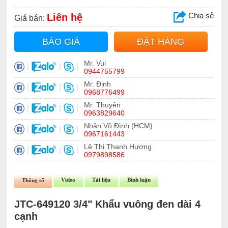
Chia sẻ
Liên hệ
Giá bán:
BÁO GIÁ
ĐẶT HÀNG
Mr. Vui
|
|
|
0944755799
Mr. Định
|
|
|
0968776499
Mr. Thuyên
|
|
|
0963829640
Nhân Võ Đình (HCM)
|
|
|
0967161443
Lê Thị Thanh Hương
|
|
|
0979898586
Video
Tài liệu
Bình luận
Thông số
JTC-649120 3/4" Khẩu vuông đen dài 4
cạnh