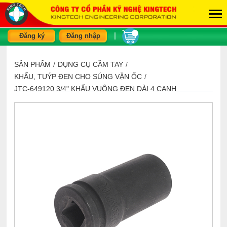
|
Đăng ký
Đăng nhập
SẢN PHẨM
/
DỤNG CỤ CẦM TAY
/
KHẨU, TUÝP ĐEN CHO SÚNG VẶN ỐC
/
JTC-649120 3/4" KHẨU VUÔNG ĐEN DÀI 4 CẠNH