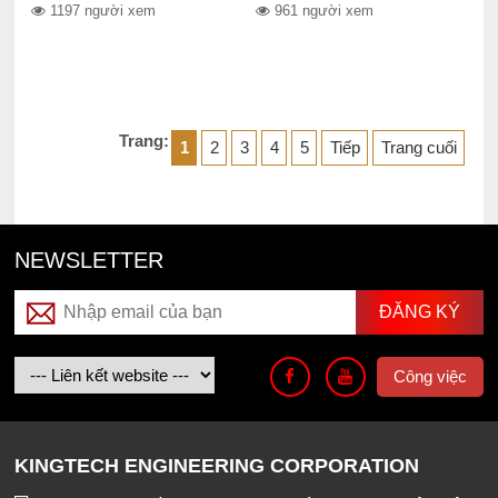
1197 người xem
961 người xem
Trang:
1
2
3
4
5
Tiếp
Trang cuối
NEWSLETTER
Công việc
KINGTECH ENGINEERING CORPORATION