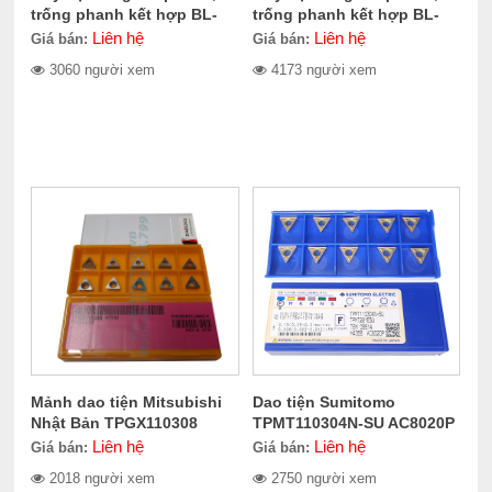
trống phanh kết hợp BL-
trống phanh kết hợp BL-
711LD
580LD
Liên hệ
Liên hệ
Giá bán:
Giá bán:
3060 người xem
4173 người xem
Mảnh dao tiện Mitsubishi
Dao tiện Sumitomo
Nhật Bản TPGX110308
TPMT110304N-SU AC8020P
Liên hệ
Liên hệ
Giá bán:
Giá bán:
2018 người xem
2750 người xem