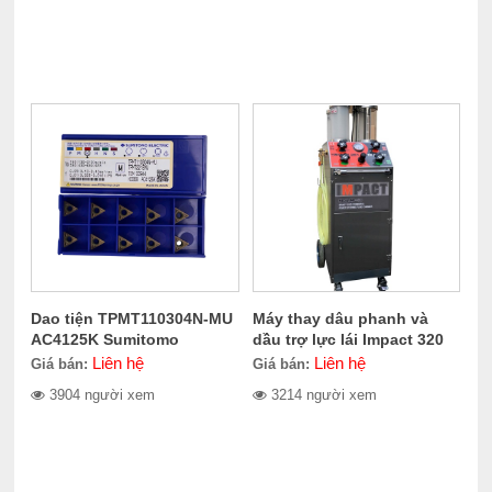
Dao tiện TPMT110304N-MU
Máy thay dâu phanh và
AC4125K Sumitomo
dầu trợ lực lái Impact 320
Electric
Liên hệ
Liên hệ
Giá bán:
Giá bán:
3904 người xem
3214 người xem