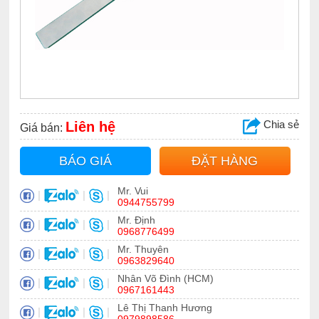
Chia sẻ
Liên hệ
Giá bán:
BÁO GIÁ
ĐẶT HÀNG
Mr. Vui
|
|
|
0944755799
Mr. Định
|
|
|
0968776499
Mr. Thuyên
|
|
|
0963829640
Nhân Võ Đình (HCM)
|
|
|
0967161443
Lê Thị Thanh Hương
|
|
|