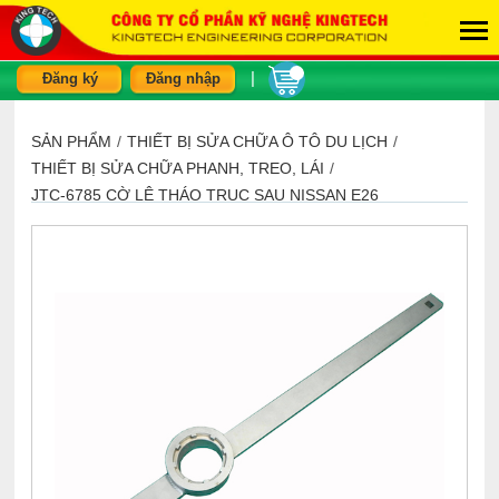
|
Đăng ký
Đăng nhập
SẢN PHẨM
/
THIẾT BỊ SỬA CHỮA Ô TÔ DU LỊCH
/
THIẾT BỊ SỬA CHỮA PHANH, TREO, LÁI
/
JTC-6785 CỜ LÊ THÁO TRỤC SAU NISSAN E26