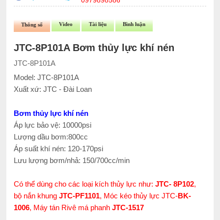
0979898586
Video
Tài liệu
Bình luận
Thông số
JTC-8P101A Bơm thủy lực khí nén
JTC-8P101A
Model: JTC-8P101A
Xuất xứ: JTC - Đài Loan
Bơm thủy lực khí nén
Áp lực bảo vệ: 10000psi
Lượng dầu bơm:800cc
Áp suất khí nén: 120-170psi
Lưu lượng bơm/nhả: 150/700cc/min
Có thể dùng cho các loại kích thủy lực như:
JTC- 8P102
,
bộ nắn khung
JTC-PF1101
, Móc kéo thủy lực JTC-
BK-
1006
, Máy tán Rivê má phanh
JTC-1517