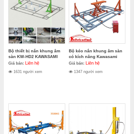
Bộ thiết bị nắn khung âm
Bộ kéo nắn khung âm sàn
sàn KW-HD2 KAWASAMI
có kích nâng Kawasami
680.2260
Liên hệ
Liên hệ
Giá bán:
Giá bán:
1631 người xem
1347 người xem