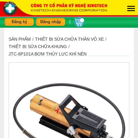
|
Đăng ký
Đăng nhập
SẢN PHẨM
/
THIẾT BỊ SỬA CHỮA THÂN VỎ XE
/
THIẾT BỊ SỬA CHỮA KHUNG
/
JTC-8P101A BƠM THỦY LỰC KHÍ NÉN