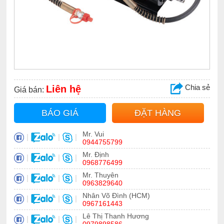
Chia sẻ
Liên hệ
Giá bán:
BÁO GIÁ
ĐẶT HÀNG
Mr. Vui
|
|
|
0944755799
Mr. Định
|
|
|
0968776499
Mr. Thuyên
|
|
|
0963829640
Nhân Võ Đình (HCM)
|
|
|
0967161443
Lê Thị Thanh Hương
|
|
|