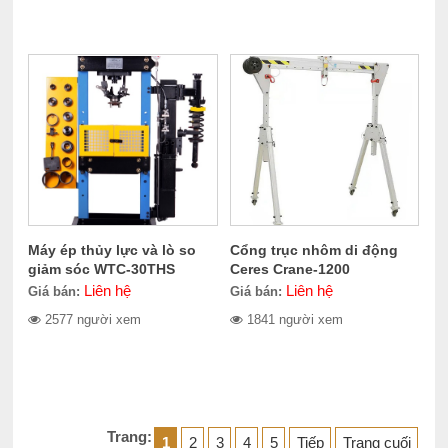
Máy ép thủy lực và lò so
Cổng trục nhôm di động
giảm sóc WTC-30THS
Ceres Crane-1200
Liên hệ
Liên hệ
Giá bán:
Giá bán:
2577 người xem
1841 người xem
Trang:
1
2
3
4
5
Tiếp
Trang cuối