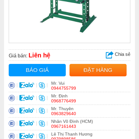
Chia sẻ
Liên hệ
Giá bán:
BÁO GIÁ
ĐẶT HÀNG
Mr. Vui
|
|
|
0944755799
Mr. Định
|
|
|
0968776499
Mr. Thuyên
|
|
|
0963829640
Nhân Võ Đình (HCM)
|
|
|
0967161443
Lê Thị Thanh Hương
|
|
|