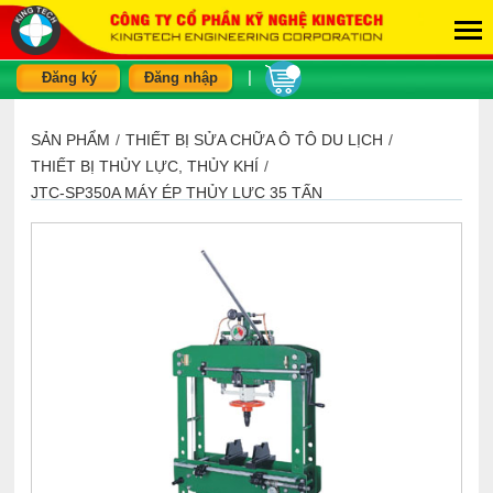
|
Đăng ký
Đăng nhập
SẢN PHẨM
/
THIẾT BỊ SỬA CHỮA Ô TÔ DU LỊCH
/
THIẾT BỊ THỦY LỰC, THỦY KHÍ
/
JTC-SP350A MÁY ÉP THỦY LỰC 35 TẤN