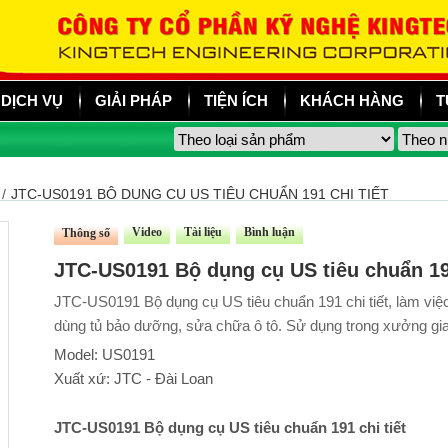
DỊCH VỤ
GIẢI PHÁP
TIỆN ÍCH
KHÁCH HÀNG
T
/
JTC-US0191 BỘ DỤNG CỤ US TIÊU CHUẨN 191 CHI TIẾT
Video
Tài liệu
Bình luận
Thông số
JTC-US0191 Bộ dụng cụ US tiêu chuẩn 191
JTC-US0191 Bộ dụng cụ US tiêu chuẩn 191 chi tiết, làm việ
dùng tủ bảo dưỡng, sửa chữa ô tô. Sử dụng trong xưởng gia
Model: US0191
Xuất xứ: JTC - Đài Loan
JTC-US0191 Bộ dụng cụ US tiêu chuẩn 191 chi tiết