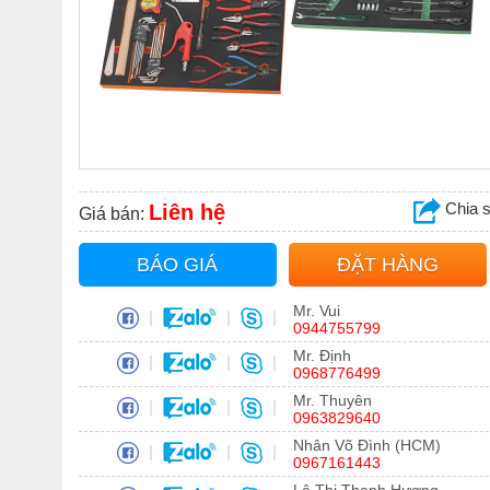
Chia 
Liên hệ
Giá bán:
BÁO GIÁ
ĐẶT HÀNG
Mr. Vui
|
|
|
0944755799
Mr. Định
|
|
|
0968776499
Mr. Thuyên
|
|
|
0963829640
Nhân Võ Đình (HCM)
|
|
|
0967161443