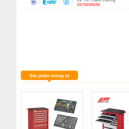
Lê Thị Thanh Hương
|
|
|
0979898586
Sản phẩm tương tự