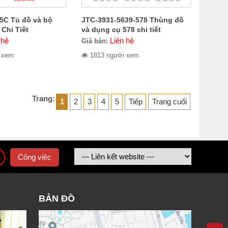
5C Tủ đồ và bộ
JTC-3931-5639-578 Thùng đồ
Chi Tiết
và dụng cụ 578 chi tiết
 hệ
Liên hệ
Giá bán:
 xem
1813 người xem
Trang:
1
2
3
4
5
Tiếp
Trang cuối
Công việc
BẢN ĐỒ