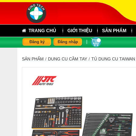
TRANG CHỦ
GIỚI THIỆU
SẢN PHẨM
|
Đăng ký
Đăng nhập
SẢN PHẨM
/
DỤNG CỤ CẦM TAY
/
TỦ DỤNG CỤ TAIWAN