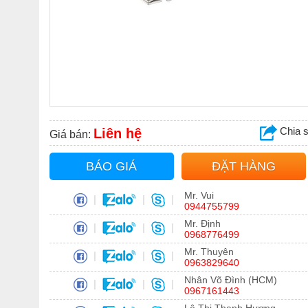
Chia 
Liên hệ
Giá bán:
BÁO GIÁ
ĐẶT HÀNG
Mr. Vui
|
|
|
0944755799
Mr. Định
|
|
|
0968776499
Mr. Thuyên
|
|
|
0963829640
Nhân Võ Đình (HCM)
|
|
|
0967161443