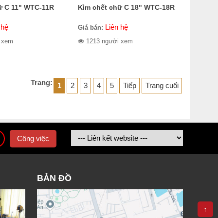
ữ C 11" WTC-11R
Kìm chết chữ C 18" WTC-18R
 hệ
Liên hệ
Giá bán:
 xem
1213 người xem
Trang:
1
2
3
4
5
Tiếp
Trang cuối
Công việc
BẢN ĐỒ
↑