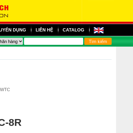
UYỂN DỤNG
LIÊN HỆ
CATALOG
, WTC
TC-8R