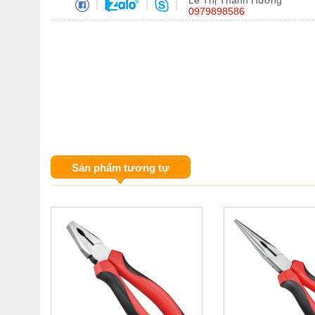
Lê Thị Thanh Hương
|
|
|
0979898586
Sản phẩm tương tự