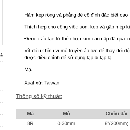
Hàm kẹp rộng và phẳng để cố định đặc biệt cao
Thích hợp cho công việc uốn, kẹp và gấp mép k
Được cấu tạo từ thép hợp kim cao cấp đã qua xử
Vít điều chỉnh vi mô truyền áp lực để thay đổi đ
sẻ
được điều chỉnh để sử dụng lặp đi lặp lạ
Mạ.
Xuất xứ: Taiwan
Thông số kỹ thuật:
Mã
Mỏ
Chiều dài
8R
0-30mm
8"(200mm)