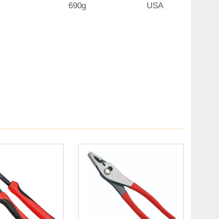
690g
USA