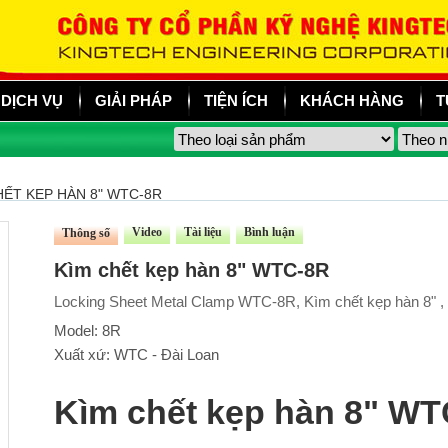
DỊCH VỤ
GIẢI PHÁP
TIỆN ÍCH
KHÁCH HÀNG
T
HẾT KẸP HÀN 8" WTC-8R
Video
Tài liệu
Bình luận
Thông số
Kìm chết kẹp hàn 8" WTC-8R
Locking Sheet Metal Clamp WTC-8R, Kìm chết kẹp hàn 8" 
Model: 8R
Xuất xứ: WTC - Đài Loan
Kìm chết kẹp hàn 8" W