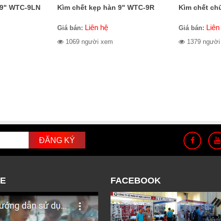
 9" WTC-9LN
Kìm chết kẹp hàn 9" WTC-9R
Kìm chết ch
Liên hệ
Liên
Giá bán:
Giá bán:
1069 người xem
1379 người
E
FACEBOOK