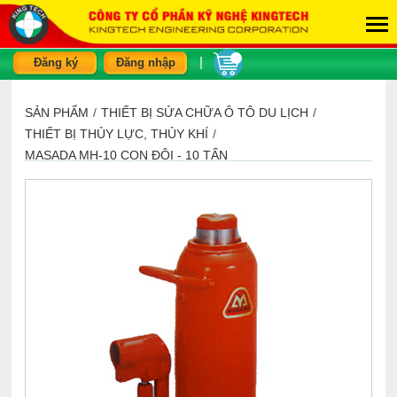
|
Đăng ký
Đăng nhập
SẢN PHẨM
/
THIẾT BỊ SỬA CHỮA Ô TÔ DU LỊCH
/
THIẾT BỊ THỦY LỰC, THỦY KHÍ
/
MASADA MH-10 CON ĐỘI - 10 TẤN