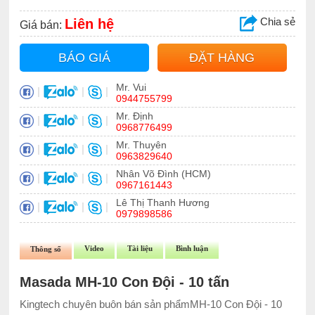
Chia sẻ
Liên hệ
Giá bán:
BÁO GIÁ
ĐẶT HÀNG
Mr. Vui
|
|
|
0944755799
Mr. Định
|
|
|
0968776499
Mr. Thuyên
|
|
|
0963829640
Nhân Võ Đình (HCM)
|
|
|
0967161443
Lê Thị Thanh Hương
|
|
|
0979898586
Video
Tài liệu
Bình luận
Thông số
Masada MH-10 Con Đội - 10 tấn
Kingtech chuyên buôn bán sản phẩmMH-10 Con Đội - 10