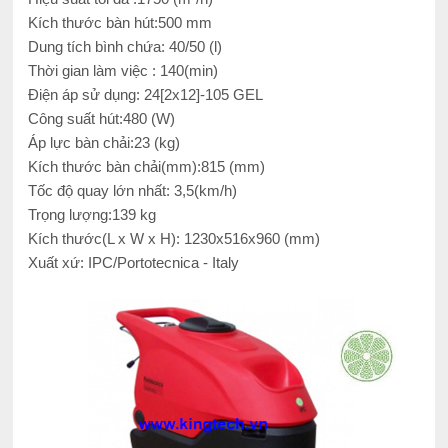
Kích thước bàn hút:500 mm
Dung tích bình chứa: 40/50 (l)
Thời gian làm việc : 140(min)
Điện áp sử dụng: 24[2x12]-105 GEL
Công suất hút:480 (W)
Áp lực bàn chải:23 (kg)
Kích thước bàn chải(mm):815 (mm)
Tốc độ quay lớn nhất: 3,5(km/h)
Trọng lượng:139 kg
Kích thước(L x W x H): 1230x516x960 (mm)
Xuất xứ: IPC/Portotecnica - Italy