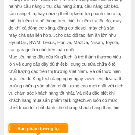
hạ như cầu nâng 1 trụ, cầu nâng 2 trụ, cầu nâng cắt kéo,
cầu nâng 4 trụ hay những thiết bị kiểm tra phanh cho ô tô,
thiết bị kiểm tra hệ thống treo, thiết bị kiểm tra tốc độ, máy
đo khí xả động cơ xăng, động cơ diesel, máy chà sàn,
máy chà sàn liên hợp…cho các đối tác làm ăn lớn như
HyunDai , BWM, Lexus, HonDa, MazDa, Niisan, Toyota,
các garage lớn nhỏ trên toàn quốc.
Mục tiêu hàng đầu của KingTech là trở thành thương hiệu
lớn về cung cấp đầy đủ thiết bị, dụng cụ sửa chữa ô tô
chất lượng cao trên thị trường Viêt Nam. Và để thực hiện
mục tiêu đó KingTech đang ngày ngày vươn lên, đưa ra thị
trường những sản phẩm chất lượng cao mới nhất với dịch
vụ chăm sóc khách hàng tốt nhất. Và điều đặc biệt khi
khách hàng mua sản phẩm tại kingtech.vn luôn có mức
chiết khấu tốt nhất dành cho những khách hàng thân thiết
Sản phẩm tương tự