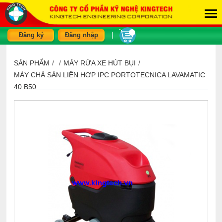
|
Đăng ký
Đăng nhập
SẢN PHẨM
/
/
MÁY RỬA XE HÚT BỤI
/
MÁY CHÀ SÀN LIÊN HỢP IPC PORTOTECNICA LAVAMATIC
40 B50