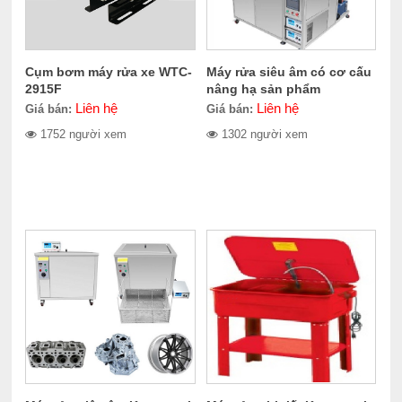
Cụm bơm máy rửa xe WTC-
Máy rửa siêu âm có cơ cấu
2915F
nâng hạ sản phẩm
Kawasami KW-264.2830L
Liên hệ
Liên hệ
Giá bán:
Giá bán:
1752 người xem
1302 người xem