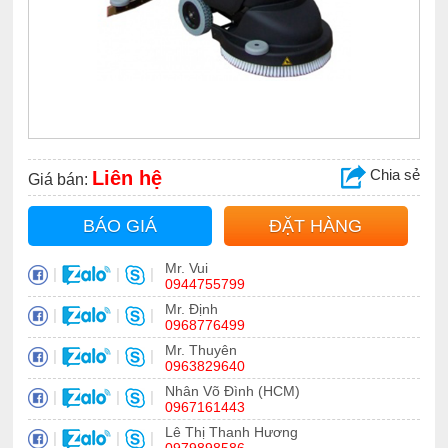
Chia sẻ
Liên hệ
Giá bán:
BÁO GIÁ
ĐẶT HÀNG
Mr. Vui
|
|
|
0944755799
Mr. Định
|
|
|
0968776499
Mr. Thuyên
|
|
|
0963829640
Nhân Võ Đình (HCM)
|
|
|
0967161443
Lê Thị Thanh Hương
|
|
|