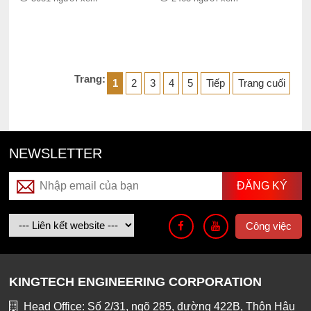
Trang:
1
2
3
4
5
Tiếp
Trang cuối
NEWSLETTER
Công việc
KINGTECH ENGINEERING CORPORATION
Head Office: Số 2/31, ngõ 285, đường 422B, Thôn Hậu