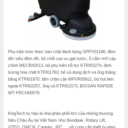
Phụ kiện kèm theo: bàn chải đánh bóng SPPV01188, đệm
đỡ/ siêu đệm đỡ, bộ chổi cao su gạt nước, ổ cắm m/f cáp
chỉnh MECB42513, bộ phụ kiện hỗ trợ KTRI02274, định
lượng hóa chất KTRI01763, bể xả dung dịch và ống thăng
bằng KTRI01870, tấm chặn cặn MPVR05611, bộ hút bên
ngoài KTRI02257, ống xả KTRI01573, BIOSAN RAPIDE
WT PRCH00578
KingTech tự hào là nhà phân phối lớn của những thương
hiệu Châu Âu tại Việt Nam như Bendpak, Rotary Lift,
VTEQ, OMCN, Capelec, IPC…..về cung cấp thiết bị nâng