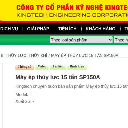
DỊCH VỤ
GIẢI PHÁP
TIỆN ÍCH
KHÁCH HÀNG
T
 BỊ THỦY LỰC, THỦY KHÍ
/
MÁY ÉP THỦY LỰC 15 TẤN SP150A
Video
Tài liệu
Bình luận
Thông số
Máy ép thủy lực 15 tấn SP150A
Kingtech chuyên buôn bán sản phẩm Máy ép thủy lực 15 tấn
Model:
Xuất xứ: -