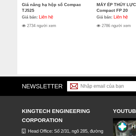
Giá nâng hạ hộp số Compac
MÁY ÉP THỦY LỰC
TJ525
Compact FP 20
Liên hệ
Liên hệ
Giá bán:
Giá bán:
2734 người xem
2786 người xem
NEWSLETTER
KINGTECH ENGINEERING
YOUTUB
CORPORATION
Head Office: Số 2/31, ngõ 285, đường