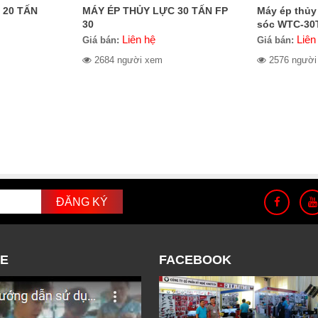
 20 TẤN
MÁY ÉP THỦY LỰC 30 TẤN FP
Máy ép thủy 
30
sóc WTC-30
Liên hệ
Liên
Giá bán:
Giá bán:
2684 người xem
2576 người
E
FACEBOOK