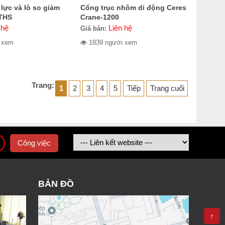
lực và lò so giảm
Cổng trục nhôm di động Ceres
THS
Crane-1200
 hệ
Liên hệ
Giá bán:
 xem
1839 người xem
Trang:
1
2
3
4
5
Tiếp
Trang cuối
Công việc
BẢN ĐỒ
↑