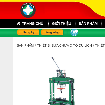
TRANG CHỦ
GIỚI THIỆU
SẢN PHẨM
|
Đăng ký
Đăng nhập
SẢN PHẨM
/
THIẾT BỊ SỬA CHỮA Ô TÔ DU LỊCH
/
THIẾT