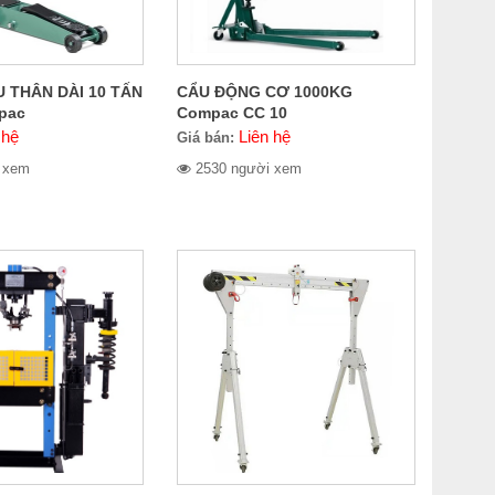
U THÂN DÀI 10 TẤN
CẨU ĐỘNG CƠ 1000KG
pac
Compac CC 10
 hệ
Liên hệ
Giá bán:
 xem
2530 người xem