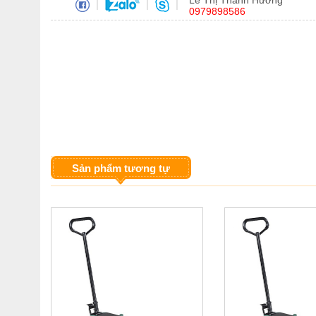
Lê Thị Thanh Hương
|
|
|
0979898586
Sản phẩm tương tự