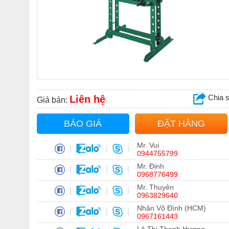
Chia 
Liên hệ
Giá bán:
BÁO GIÁ
ĐẶT HÀNG
Mr. Vui
|
|
|
0944755799
Mr. Định
|
|
|
0968776499
Mr. Thuyên
|
|
|
0963829640
Nhân Võ Đình (HCM)
|
|
|
0967161443