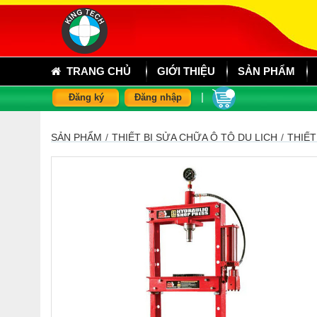
TRANG CHỦ
GIỚI THIỆU
SẢN PHẨM
|
Đăng ký
Đăng nhập
SẢN PHẨM
/
THIẾT BỊ SỬA CHỮA Ô TÔ DU LỊCH
/
THIẾT