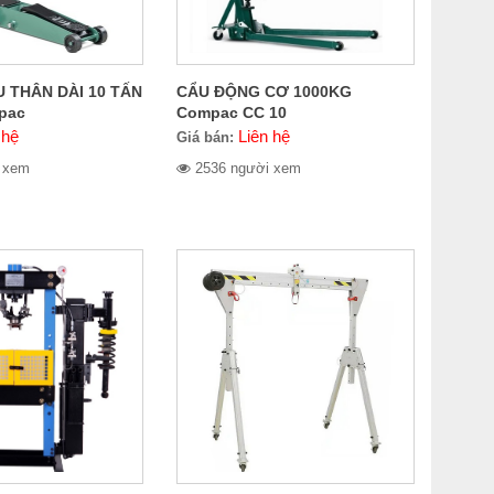
U THÂN DÀI 10 TẤN
CẨU ĐỘNG CƠ 1000KG
pac
Compac CC 10
 hệ
Liên hệ
Giá bán:
 xem
2536 người xem