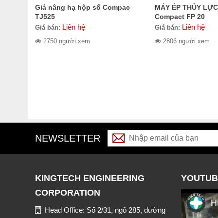
Giá nâng hạ hộp số Compac
MÁY ÉP THỦY LỰC
TJ525
Compact FP 20
Liên hệ
Liên hệ
Giá bán:
Giá bán:
2750 người xem
2806 người xem
NEWSLETTER
KINGTECH ENGINEERING
YOUTUB
CORPORATION
Head Office: Số 2/31, ngõ 285, đường