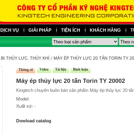
DỊCH VỤ
GIẢI PHÁP
TIỆN ÍCH
KHÁCH HÀNG
T
 BỊ THỦY LỰC, THỦY KHÍ
/
MÁY ÉP THỦY LỰC 20 TẤN TORIN TY 2
Video
Tài liệu
Bình luận
Thông số
Máy ép thủy lực 20 tấn Torin TY 20002
Kingtech chuyên buôn bán sản phẩm Máy ép thủy lực 20 tấn 
Model:
Xuất xứ: -
Dowload catalog