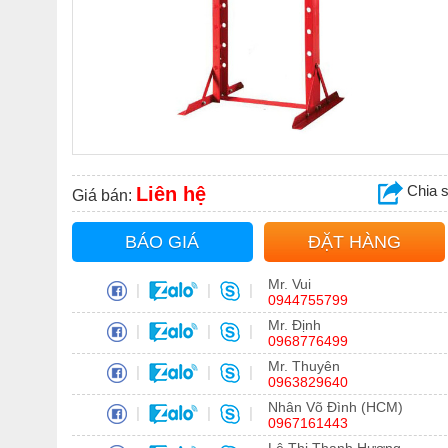
Chia 
Liên hệ
Giá bán:
BÁO GIÁ
ĐẶT HÀNG
Mr. Vui
|
|
|
0944755799
Mr. Định
|
|
|
0968776499
Mr. Thuyên
|
|
|
0963829640
Nhân Võ Đình (HCM)
|
|
|
0967161443