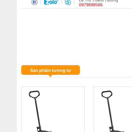
Lê Thị Thanh Hương
|
|
|
0979898586
Sản phẩm tương tự