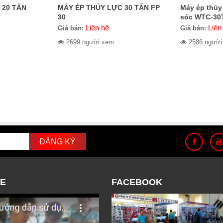
 20 TẤN
MÁY ÉP THỦY LỰC 30 TẤN FP
Máy ép thủy 
30
sóc WTC-30
Liên hệ
Liên
Giá bán:
Giá bán:
2699 người xem
2586 người
E
FACEBOOK