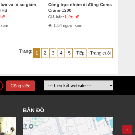
lực và lò so giảm
Cổng trục nhôm di động Ceres
THS
Crane-1200
 hệ
Liên hệ
Giá bán:
 xem
1854 người xem
Trang:
1
2
3
4
5
Tiếp
Trang cuối
Công việc
BẢN ĐỒ
↑