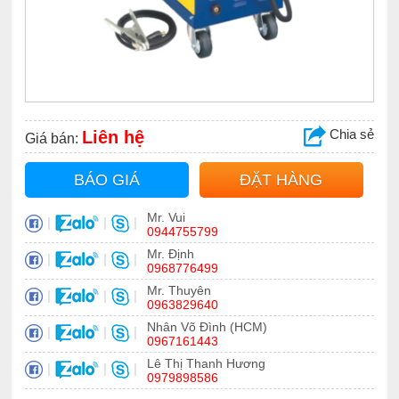
Chia sẻ
Liên hệ
Giá bán:
BÁO GIÁ
ĐẶT HÀNG
Mr. Vui
|
|
|
0944755799
Mr. Định
|
|
|
0968776499
Mr. Thuyên
|
|
|
0963829640
Nhân Võ Đình (HCM)
|
|
|
0967161443
Lê Thị Thanh Hương
|
|
|
0979898586