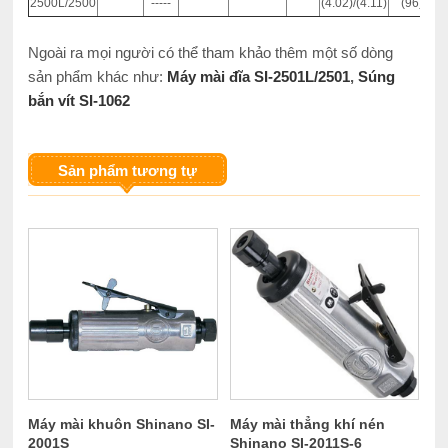
2500L/2500
-----
(4.02)/(4.11)
(96)/(94)
Ngoài ra mọi người có thể tham khảo thêm một số dòng
sản phẩm khác như:
Máy mài đĩa SI-2501L/2501
,
Súng
bắn vít SI-1062
Sản phẩm tương tự
Máy mài khuôn Shinano SI-
Máy mài thẳng khí nén
2001S
Shinano SI-2011S-6