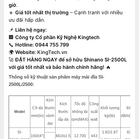
giờ
.
🔹
Giá tốt nhất thị trường
– Cạnh tranh với nhiều
ưu đãi hấp dẫn.
📌
Liên hệ ngay:
🏢
Công ty Cổ phần Kỹ Nghệ Kingtech
📞
Hotline: 0944 755 799
🌍
Website:
KingTech.vn
🚀
ĐẶT HÀNG NGAY để sở hữu Shinano SI-2500L
với giá tốt nhất và bảo hành chính hãng!
🔥
Thông số kỹ thuật sản phẩm máy mài đĩa SI-
2500L/2500:
Kích
Kích
Tốc độ
Công
Cỡ đá
thước
Khối lượng
Độ ồn
Model
thước
không tải
suất
mm/(in)
vành
kg/(lb)
dBA/(powe
lắp đá
rpm(MAX)
watt
đai
SI-
--------
1.82/1.87
83/82
100/(4")
M10x1.5
12.700
443