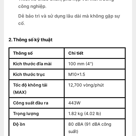
công nghiệp
.
Dễ bảo trì và sử dụng lâu dài mà không gặp sự
cố
.
2. Thông số kỹ thuật
Thông số
Chi tiết
Kích thước đĩa mài
100 mm (4'')
Kích thước trục
M10x1.5
Tốc độ không tải
12,700 vòng/phút
(MAX)
Công suất đầu ra
443W
Trọng lượng
1.82 kg (4.02 lb)
Độ ồn
80 dBA (91 dBA công
suất)