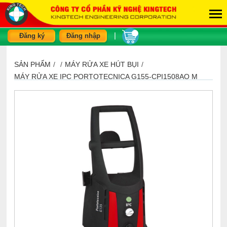
|
Đăng ký
Đăng nhập
SẢN PHẨM
/
/
MÁY RỬA XE HÚT BỤI
/
MÁY RỬA XE IPC PORTOTECNICA G155-CPI1508AO M