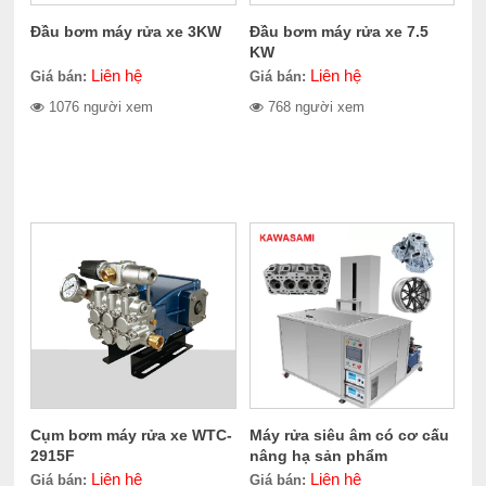
Đầu bơm máy rửa xe 3KW
Đầu bơm máy rửa xe 7.5
KW
Liên hệ
Liên hệ
Giá bán:
Giá bán:
1076 người xem
768 người xem
Cụm bơm máy rửa xe WTC-
Máy rửa siêu âm có cơ cấu
2915F
nâng hạ sản phẩm
Kawasami KW-264.2830L
Liên hệ
Liên hệ
Giá bán:
Giá bán: