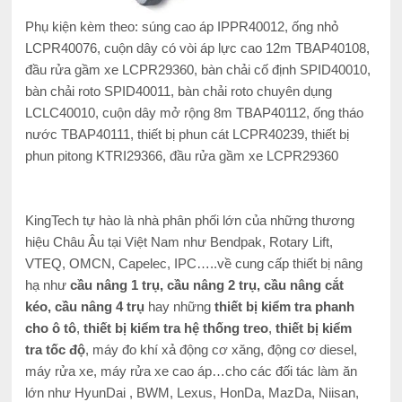
Phụ kiện kèm theo: súng cao áp IPPR40012, ống nhỏ
LCPR40076, cuộn dây có vòi áp lực cao 12m TBAP40108,
đầu rửa gầm xe LCPR29360, bàn chải cố định SPID40010,
bàn chải roto SPID40011, bàn chải roto chuyên dụng
LCLC40010, cuộn dây mở rộng 8m TBAP40112, ống tháo
nước TBAP40111, thiết bị phun cát LCPR40239, thiết bị
phun pitong KTRI29366, đầu rửa gầm xe LCPR29360
KingTech tự hào là nhà phân phối lớn của những thương
hiệu Châu Âu tại Việt Nam như Bendpak, Rotary Lift,
VTEQ, OMCN, Capelec, IPC…..về cung cấp thiết bị nâng
hạ như
cầu nâng 1 trụ, cầu nâng 2 trụ, cầu nâng cắt
kéo, cầu nâng 4 trụ
hay những
thiết bị kiểm tra phanh
cho ô tô
,
thiết bị kiểm tra hệ thống treo
,
thiết bị kiểm
tra tốc độ
, máy đo khí xả động cơ xăng, động cơ diesel,
máy rửa xe, máy rửa xe cao áp…cho các đối tác làm ăn
lớn như HyunDai , BWM, Lexus, HonDa, MazDa, Niisan,