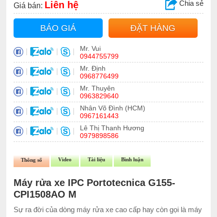
Chia sẻ
Liên hệ
Giá bán:
BÁO GIÁ
ĐẶT HÀNG
Mr. Vui
|
|
|
0944755799
Mr. Định
|
|
|
0968776499
Mr. Thuyên
|
|
|
0963829640
Nhân Võ Đình (HCM)
|
|
|
0967161443
Lê Thị Thanh Hương
|
|
|
0979898586
Video
Tài liệu
Bình luận
Thông số
Máy rửa xe IPC Portotecnica G155-
CPI1508AO M
Sự ra đời của dòng máy rửa xe cao cấp hay còn gọi là máy