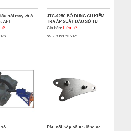
đấu nối máy và ô
JTC-4250 BỘ DỤNG CỤ KIỂM
ết AFT
TRA ÁP SUẤT DẦU SỐ TỰ
ĐỘNG
 hệ
Liên hệ
Giá bán:
xem
518 người xem
 số
Đầu nối hộp số tự động xe