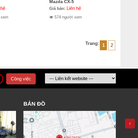
Mazda CX-5
 hệ
Liên hệ
Giá bán:
 xem
574 người xem
Trang:
1
2
Công việc
BẢN ĐỒ
↑