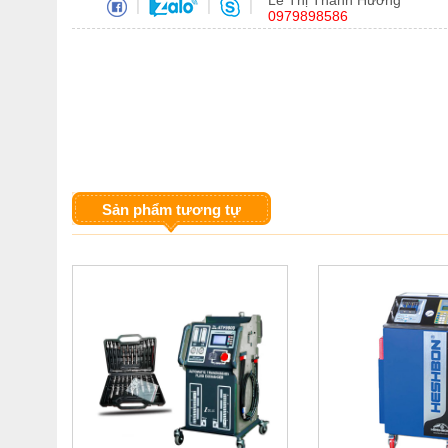
Lê Thị Thanh Hương
|
|
|
0979898586
Sản phẩm tương tự