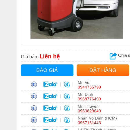
Chia 
Liên hệ
Giá bán:
BÁO GIÁ
ĐẶT HÀNG
Mr. Vui
|
|
|
0944755799
Mr. Định
|
|
|
0968776499
Mr. Thuyên
|
|
|
0963829640
Nhân Võ Đình (HCM)
|
|
|
0967161443