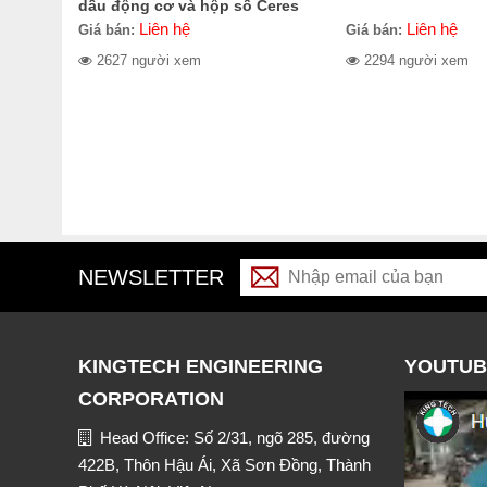
dầu động cơ và hộp số Ceres
CR-OPT3039
Liên hệ
Liên hệ
Giá bán:
Giá bán:
2627 người xem
2294 người xem
NEWSLETTER
KINGTECH ENGINEERING
YOUTUB
CORPORATION
Head Office: Số 2/31, ngõ 285, đường
422B, Thôn Hậu Ái, Xã Sơn Đồng, Thành