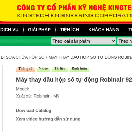
DỊCH VỤ
GIẢI PHÁP
TIỆN ÍCH
KHÁCH HÀNG
T
 BỊ SỬA CHỮA HỘP SỐ
/
MÁY THAY DẦU HỘP SỐ TỰ ĐỘNG ROBINA
Video
Tài liệu
Bình luận
Thông số
Máy thay dầu hộp số tự động Robinair 9
Model:
Xuất xứ: Robinair - Mỹ
Dowload Catalog
Xem video hướng dẫn sử dụng