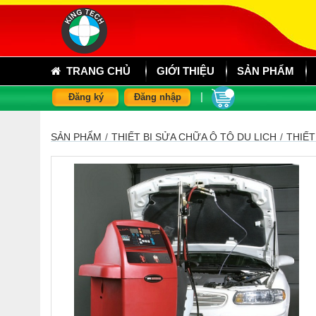
TRANG CHỦ
GIỚI THIỆU
SẢN PHẨM
|
Đăng ký
Đăng nhập
SẢN PHẨM
/
THIẾT BỊ SỬA CHỮA Ô TÔ DU LỊCH
/
THIẾT