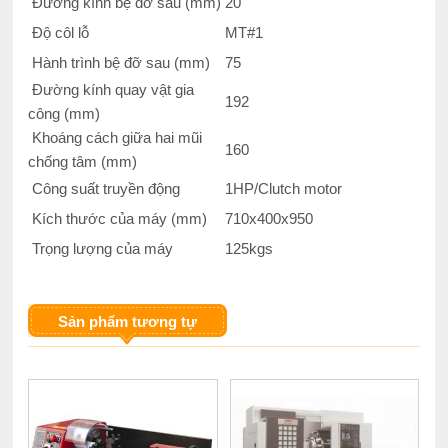
Đường kính bệ đỡ sau (mm)
20
Độ côl lỗ
MT#1
Hành trình bệ đỡ sau (mm)
75
Đường kính quay vật gia
192
công (mm)
Khoáng cách giữa hai mũi
160
chống tâm (mm)
Công suất truyền động
1HP/Clutch motor
Kích thước của máy (mm)
710x400x950
Trọng lượng của máy
125kgs
Sản phẩm tương tự