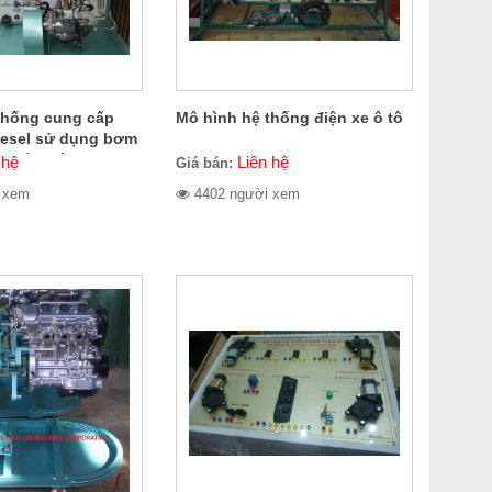
thống cung cấp
Mô hình hệ thống điện xe ô tô
Diesel sử dụng bơm
khiển điện tử VE-
 hệ
Liên hệ
Giá bán:
 xem
4402 người xem