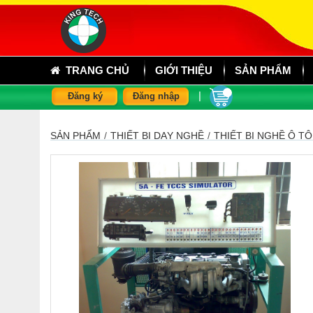
TRANG CHỦ
GIỚI THIỆU
SẢN PHẨM
|
Đăng ký
Đăng nhập
SẢN PHẨM
/
THIẾT BỊ DẠY NGHỀ
/
THIẾT BỊ NGHỀ Ô TÔ