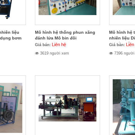
hiên liệu
Mô hình hệ thống phun xăng
Mô hình hệ 
ử dụng bơm
đánh lửa Mô bin đôi
nhiên liệu 
0
cao áp điều 
Liên hệ
Liên
Giá bán:
Giá bán:
EDC
3619 người xem
7396 người