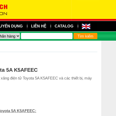
UYỂN DỤNG
LIÊN HỆ
CATALOG
ota 5A K5AFEEC
xăng điện tử Toyota 5A K5AFEEC và các thiết bị, máy
 Toyota 5A K5AFEEC: