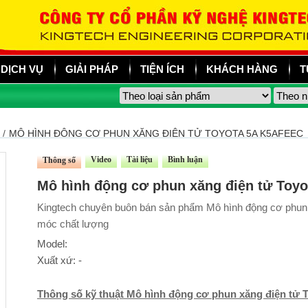
DỊCH VỤ
GIẢI PHÁP
TIỆN ÍCH
KHÁCH HÀNG
T
/
MÔ HÌNH ĐỘNG CƠ PHUN XĂNG ĐIỆN TỬ TOYOTA 5A K5AFEEC
Video
Tài liệu
Bình luận
Thông số
Mô hình động cơ phun xăng điện tử Toy
Kingtech chuyên buôn bán sản phẩm Mô hình động cơ phun 
móc chất lượng
Model:
Xuất xứ: -
Thông số kỹ thuật Mô hình động cơ phun xăng điện tử