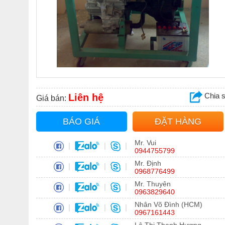
Chia 
Liên hệ
Giá bán:
BÁO GIÁ
ĐẶT HÀNG
Mr. Vui
|
|
|
0944755799
Mr. Định
|
|
|
0968776499
Mr. Thuyên
|
|
|
0963829640
Nhân Võ Đình (HCM)
|
|
|
0967161443