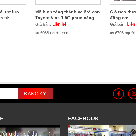
ái trợ lực
Mô hình tổng thành xe ôtô con
Giá treo thự
ện tử
Toyota Vios 1.5G phun xăng
động cơ
điện tử, có hệ thống điều khiển
Liên hệ
Liên
Giá bán:
Giá bán:
bằng ECU, có hộp số tự động 4
6088 người xem
6706 người
cấp, dẫn động cầu trước
E
FACEBOOK