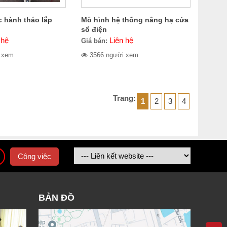
c hành tháo lắp
Mô hình hệ thống nâng hạ cửa
sổ điện
 hệ
Liên hệ
Giá bán:
 xem
3566 người xem
Trang:
1
2
3
4
Công việc
BẢN ĐỒ