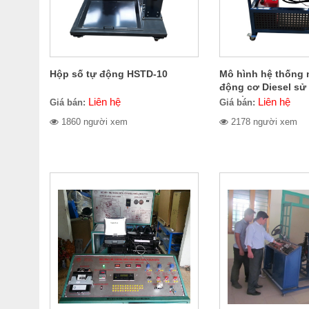
Hộp số tự động HSTD-10
Mô hình hệ thống n
động cơ Diesel s
cao áp VE MHVE-1
Liên hệ
Liên hệ
Giá bán:
Giá bán:
1860 người xem
2178 người xem