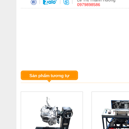
Lê Thị Thanh Hương
|
|
|
0979898586
Sản phẩm tương tự