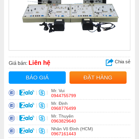
Chia sẻ
Liên hệ
Giá bán:
BÁO GIÁ
ĐẶT HÀNG
Mr. Vui
|
|
|
0944755799
Mr. Định
|
|
|
0968776499
Mr. Thuyên
|
|
|
0963829640
Nhân Võ Đình (HCM)
|
|
|
0967161443