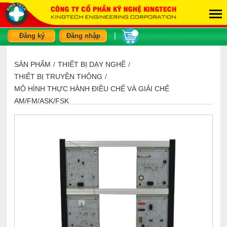
|
Đăng ký
Đăng nhập
SẢN PHẨM
/
THIẾT BỊ DẠY NGHỀ
/
THIẾT BỊ TRUYỀN THÔNG
/
MÔ HÌNH THỰC HÀNH ĐIỀU CHẾ VÀ GIẢI CHẾ
AM/FM/ASK/FSK