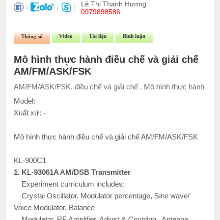
Lê Thị Thanh Hương
|
|
|
0979898586
Video
Tài liệu
Bình luận
Thông số
Mô hình thực hành điều chế và giải chế
AM/FM/ASK/FSK
AM/FM/ASK/FSK, điều chế và giải chế , Mô hình thực hành
Model:
Xuất xứ: -
Mô hình thực hành điều chế và giải chế AM/FM/ASK/FSK
KL-900C1
1. KL-93061A AM/DSB Transmitter
Experiment curriculum includes:
Crystal Oscillator, Modulator percentage, Sine wave/
Voice Modulator, Balance
Modulator, RF Amplifier, Adjust & Coupling, Antenna