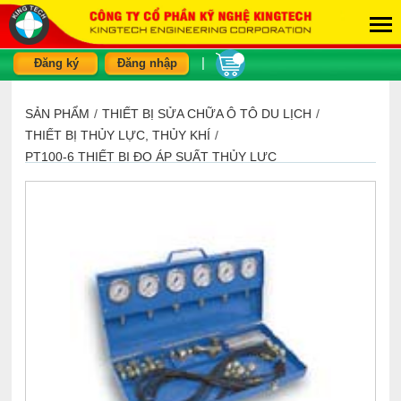
|
Đăng ký
Đăng nhập
SẢN PHẨM
/
THIẾT BỊ SỬA CHỮA Ô TÔ DU LỊCH
/
THIẾT BỊ THỦY LỰC, THỦY KHÍ
/
PT100-6 THIẾT BỊ ĐO ÁP SUẤT THỦY LỰC