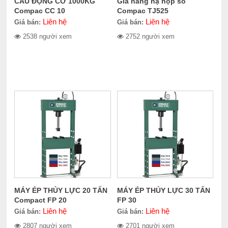
CẨU ĐỘNG CƠ 1000KG
Giá nâng hạ hộp số
Compac CC 10
Compac TJ525
Liên hệ
Liên hệ
Giá bán:
Giá bán:
2538 người xem
2752 người xem
MÁY ÉP THỦY LỰC 20 TẤN
MÁY ÉP THỦY LỰC 30 TẤN
Compact FP 20
FP 30
Liên hệ
Liên hệ
Giá bán:
Giá bán:
2807 người xem
2701 người xem