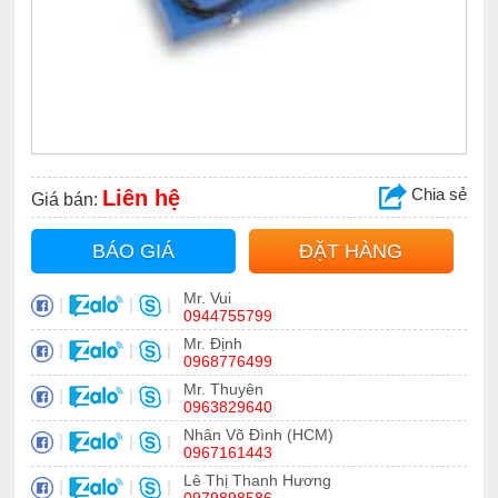
Chia sẻ
Liên hệ
Giá bán:
BÁO GIÁ
ĐẶT HÀNG
Mr. Vui
|
|
|
0944755799
Mr. Định
|
|
|
0968776499
Mr. Thuyên
|
|
|
0963829640
Nhân Võ Đình (HCM)
|
|
|
0967161443
Lê Thị Thanh Hương
|
|
|