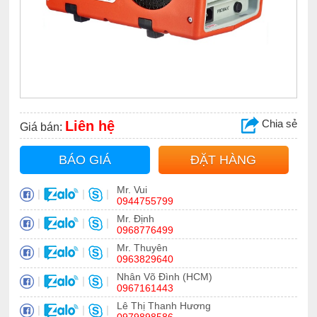
Chia sẻ
Liên hệ
Giá bán:
BÁO GIÁ
ĐẶT HÀNG
Mr. Vui
|
|
|
0944755799
Mr. Định
|
|
|
0968776499
Mr. Thuyên
|
|
|
0963829640
Nhân Võ Đình (HCM)
|
|
|
0967161443
Lê Thị Thanh Hương
|
|
|