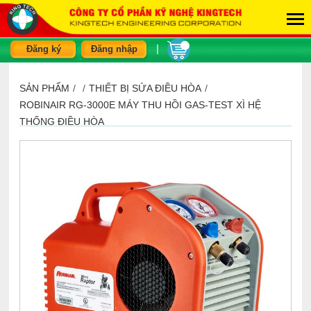
|
Đăng ký
Đăng nhập
SẢN PHẨM
/
/
THIẾT BỊ SỬA ĐIỀU HÒA
/
ROBINAIR RG-3000E MÁY THU HỒI GAS-TEST XÌ HỆ
THỐNG ĐIỀU HÒA