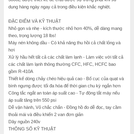
dụng hàng ngày ngay cả trong điều kiện khắc nghiệt.
ĐẶC ĐIỂM VÀ KỸ THUẬT
Nhỏ gọn và nhẹ - kích thước nhỏ hơn 40%, dễ dàng mang
theo, trọng lượng 18 lbs!
Máy nén không dầu - Có khả năng thu hồi cả chất lỏng và
hơi
Xử lý hầu hết tất cả các chất làm lạnh - Làm việc với tất cả
các chất làm lạnh thông thường CFC, HFC, HCFC bao
gồm R-410A
Thiết kế dòng chảy chéo hiệu quả cao - Bố cục của quạt và
bình ngưng được tối đa hóa để thời gian chu kỳ ngắn hơn
Công tắc ngắt an toàn áp suất cao - Tự động tắt máy nếu
áp suất tăng trên 550 psi
Dễ vận hành, Vỏ chắc chắn - Đồng hồ đo dễ đọc, tay cầm
thoải mái và điều khiển 2 van đơn giản
Dây nguồn 240v
THÔNG SỐ KỸ THUẬT