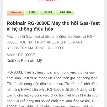
0979898586
Video
Tài liệu
Bình luận
Thông số
Robinair RG-3000E Máy thu hồi Gas-Test
xì hệ thống điều hòa
Máy thu hồi Gas-Test xì hệ thống điều hòa Robinair RG-
3000E, ROBINAIR PORTABLE REFRIGERANT
RECOVERY MACHINE - RG-3000E
Model: RG-3000E
Xuất xứ: Robinair - Mỹ
RG-3000E thiết lập tiêu chuẩn mới trong việc thu hồi môi
chất lạnh, Test xì hệ thống điều hòa, nén gas hệ thống lạnh.
Tất cả các công việc đều khác nhau. Từ trên mái nhà đến
hệ thống HVAC trên biển, RG-3000E rất dễ sử dụng và lý
tưởng cho bất kỳ công việc phục hồi thiết bị và khu dân cư
nào. Có khả năng thu hồi cả chất làm lạnh lỏng và hơi, RG-
3000E được thiết kế để chịu được sự trừng phạt khi sử