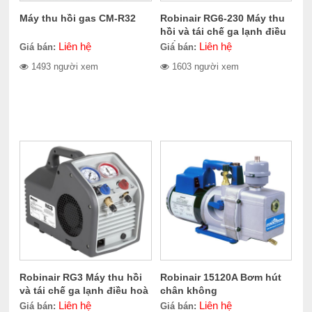
Máy thu hồi gas CM-R32
Robinair RG6-230 Máy thu
hồi và tái chế ga lạnh điều
hoà
Liên hệ
Liên hệ
Giá bán:
Giá bán:
1493 người xem
1603 người xem
Robinair RG3 Máy thu hồi
Robinair 15120A Bơm hút
và tái chế ga lạnh điều hoà
chân không
Liên hệ
Liên hệ
Giá bán:
Giá bán: