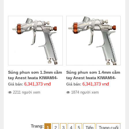
Súng phun sơn 1.3mm cầm
Súng phun sơn 1.4mm cầm
tay Anest Iwata KIWAMI4-
tay Anest Iwata KIWAMI4-
13BA4
14BA4
6,341,373
vnđ
6,341,373
vnđ
Giá bán:
Giá bán:
2211 người xem
1874 người xem
Trang:
1
2
3
4
5
Tiếp
Trang cuối