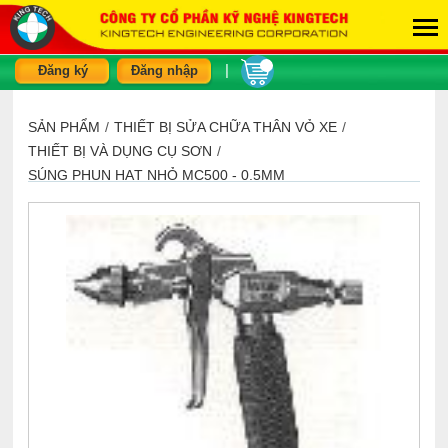
|
Đăng ký
Đăng nhập
SẢN PHẨM
/
THIẾT BỊ SỬA CHỮA THÂN VỎ XE
/
THIẾT BỊ VÀ DỤNG CỤ SƠN
/
SÚNG PHUN HẠT NHỎ MC500 - 0.5MM