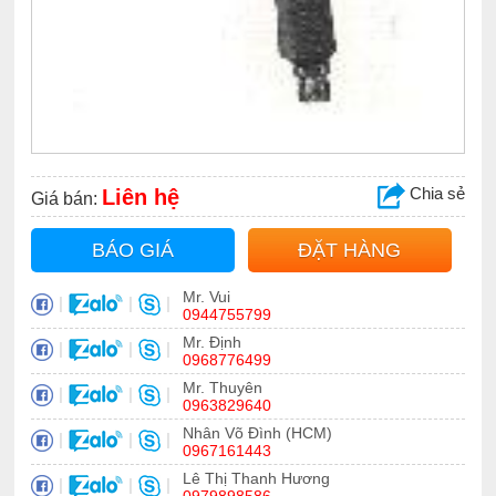
Chia sẻ
Liên hệ
Giá bán:
BÁO GIÁ
ĐẶT HÀNG
Mr. Vui
|
|
|
0944755799
Mr. Định
|
|
|
0968776499
Mr. Thuyên
|
|
|
0963829640
Nhân Võ Đình (HCM)
|
|
|
0967161443
Lê Thị Thanh Hương
|
|
|