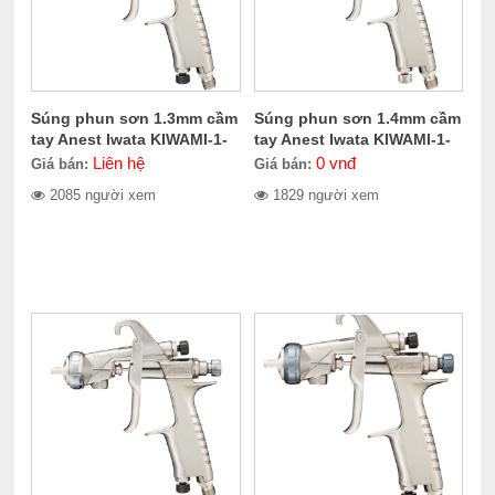
Súng phun sơn 1.3mm cầm
Súng phun sơn 1.4mm cầm
tay Anest Iwata KIWAMI-1-
tay Anest Iwata KIWAMI-1-
13B4
14B2
Liên hệ
0
vnđ
Giá bán:
Giá bán:
2085 người xem
1829 người xem