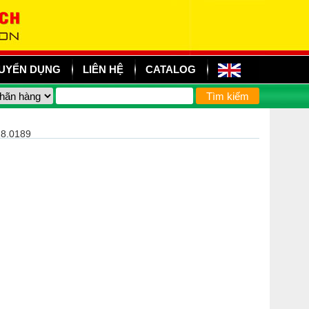
UYỂN DỤNG
LIÊN HỆ
CATALOG
8.0189