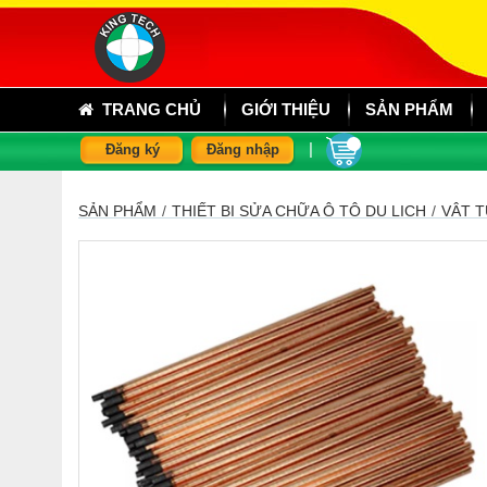
TRANG CHỦ
GIỚI THIỆU
SẢN PHẨM
|
Đăng ký
Đăng nhập
SẢN PHẨM
/
THIẾT BỊ SỬA CHỮA Ô TÔ DU LỊCH
/
VẬT T