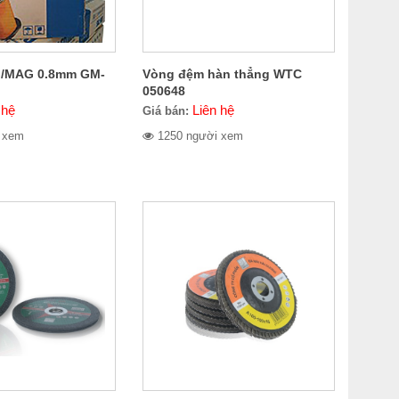
G/MAG 0.8mm GM-
Vòng đệm hàn thẳng WTC
050648
 hệ
Liên hệ
Giá bán:
 xem
1250 người xem