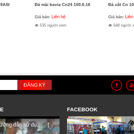
49ASI
Đá mài bavia Cn24 100.6.16
Đá cắt Cn 10
Liên hệ
Liên
Giá bán:
Giá bán:
535 người xem
648 người 
E
FACEBOOK