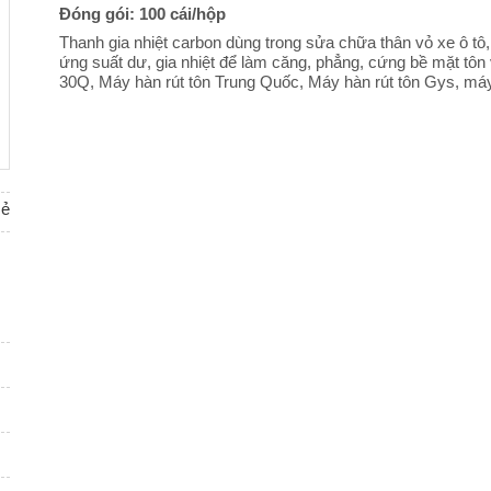
Đóng gói: 100 cái/hộp
Thanh gia nhiệt carbon dùng trong sửa chữa thân vỏ xe ô tô, 
ứng suất dư, gia nhiệt để làm căng, phẳng, cứng bề mặt tô
30Q, Máy hàn rút tôn Trung Quốc, Máy hàn rút tôn Gys, máy
sẻ