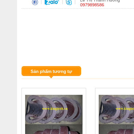
Lê Thị Thanh Hương
|
|
|
0979898586
Sản phẩm tương tự