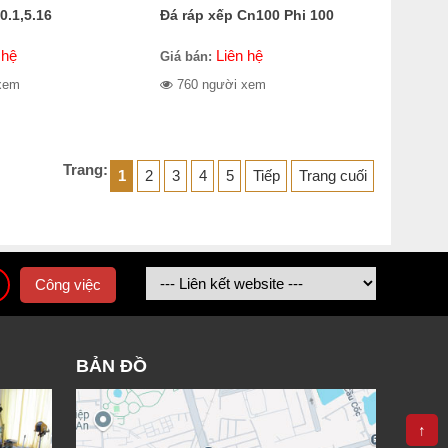
0.1,5.16
Đá ráp xếp Cn100 Phi 100
 hệ
Liên hệ
Giá bán:
xem
760 người xem
Trang:
1
2
3
4
5
Tiếp
Trang cuối
Công việc
BẢN ĐỒ
↑