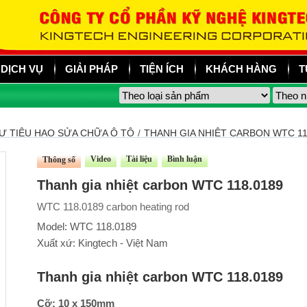
DỊCH VỤ
GIẢI PHÁP
TIỆN ÍCH
KHÁCH HÀNG
T
Ư TIÊU HAO SỬA CHỮA Ô TÔ
/
THANH GIA NHIỆT CARBON WTC 11
Video
Tài liệu
Bình luận
Thông số
Thanh gia nhiệt carbon WTC 118.0189
WTC 118.0189 carbon heating rod
Model: WTC 118.0189
Xuất xứ: Kingtech - Việt Nam
Thanh gia nhiệt carbon WTC 118.0189
Cỡ: 10 x 150mm