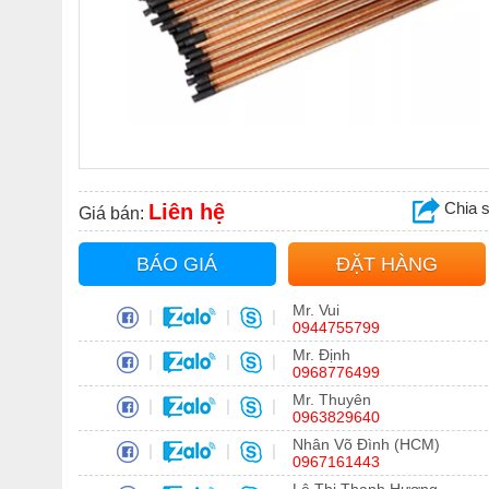
Chia 
Liên hệ
Giá bán:
BÁO GIÁ
ĐẶT HÀNG
Mr. Vui
|
|
|
0944755799
Mr. Định
|
|
|
0968776499
Mr. Thuyên
|
|
|
0963829640
Nhân Võ Đình (HCM)
|
|
|
0967161443