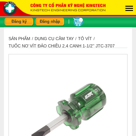
|
Đăng ký
Đăng nhập
SẢN PHẨM
/
DỤNG CỤ CẦM TAY
/
TÔ VÍT
/
TUỐC NƠ VÍT ĐẢO CHIỀU 2,4 CẠNH 1-1/2'' JTC-3707