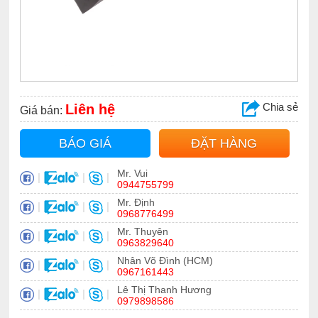
Chia sẻ
Liên hệ
Giá bán:
BÁO GIÁ
ĐẶT HÀNG
Mr. Vui
|
|
|
0944755799
Mr. Định
|
|
|
0968776499
Mr. Thuyên
|
|
|
0963829640
Nhân Võ Đình (HCM)
|
|
|
0967161443
Lê Thị Thanh Hương
|
|
|
0979898586