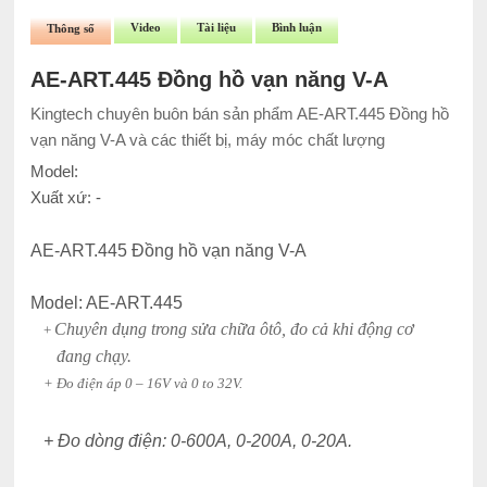
Video
Tài liệu
Bình luận
Thông số
AE-ART.445 Đồng hồ vạn năng V-A
Kingtech chuyên buôn bán sản phẩm AE-ART.445 Đồng hồ
vạn năng V-A và các thiết bị, máy móc chất lượng
Model:
Xuất xứ: -
AE-ART.445 Đồng hồ vạn năng V-A
Model: AE-ART.445
Chuyên dụng trong sửa chữa ôtô, đo cả khi động cơ
+
đang chạy.
+ Đo điện áp 0 – 16V và 0 to 32V.
+ Đo dòng điện: 0-
600A, 0-200A, 0-20A.