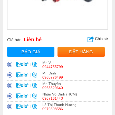
Chia sẻ
Liên hệ
Giá bán:
BÁO GIÁ
ĐẶT HÀNG
Mr. Vui
|
|
|
0944755799
Mr. Định
|
|
|
0968776499
Mr. Thuyên
|
|
|
0963829640
Nhân Võ Đình (HCM)
|
|
|
0967161443
Lê Thị Thanh Hương
|
|
|
0979898586