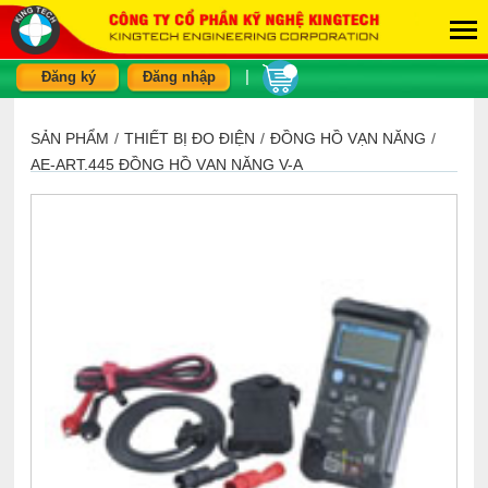
|
Đăng ký
Đăng nhập
SẢN PHẨM
/
THIẾT BỊ ĐO ĐIỆN
/
ĐỒNG HỒ VẠN NĂNG
/
AE-ART.445 ĐỒNG HỒ VẠN NĂNG V-A