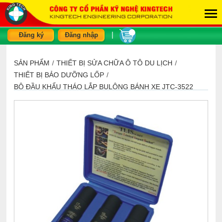
|
Đăng ký
Đăng nhập
SẢN PHẨM
/
THIẾT BỊ SỬA CHỮA Ô TÔ DU LỊCH
/
THIẾT BỊ BẢO DƯỠNG LỐP
/
BỘ ĐẦU KHẨU THÁO LẮP BULÔNG BÁNH XE JTC-3522