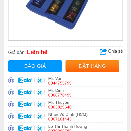
Chia sẻ
Liên hệ
Giá bán:
BÁO GIÁ
ĐẶT HÀNG
Mr. Vui
|
|
|
0944755799
Mr. Định
|
|
|
0968776499
Mr. Thuyên
|
|
|
0963829640
Nhân Võ Đình (HCM)
|
|
|
0967161443
Lê Thị Thanh Hương
|
|
|