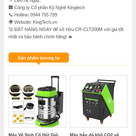
📌 Liên hệ ngay:
🏢 Công ty Cổ phần Kỹ Nghệ Kingtech
📞 Hotline: 0944 755 799
🌍 Website: KingTech.vn
🚀 ĐẶT HÀNG NGAY để sở hữu CR-CLT200M với giá tốt
nhất và bảo hành chính hãng! 🔥
Sản phẩm tương tự
Máy Vệ Sinh Cổ Hút Gió,
Máy bắn đá khô CO2 vệ