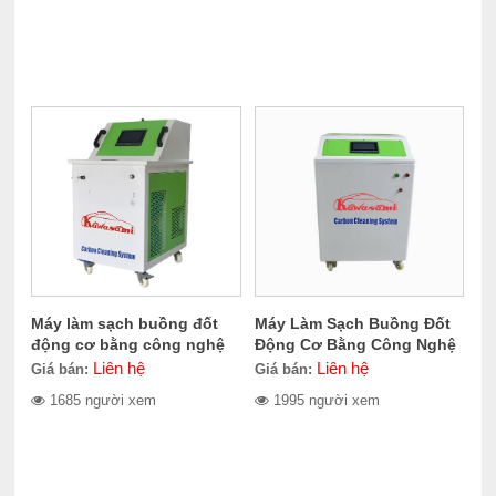
Máy làm sạch buồng đốt
Máy Làm Sạch Buồng Đốt
động cơ bằng công nghệ
Động Cơ Bằng Công Nghệ
Oxyhydrogen Kcs1500
Oxyhydrogen Kawasami
Liên hệ
Liên hệ
Giá bán:
Giá bán:
KCS2000
1685 người xem
1995 người xem