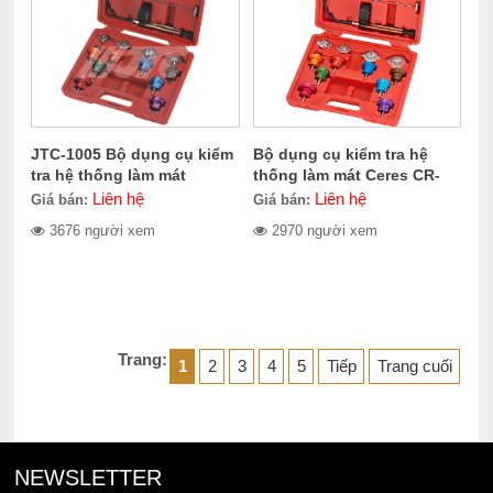
JTC-1005 Bộ dụng cụ kiểm
Bộ dụng cụ kiểm tra hệ
tra hệ thống làm mát
thống làm mát Ceres CR-
URP3720
Liên hệ
Liên hệ
Giá bán:
Giá bán:
3676 người xem
2970 người xem
Trang:
1
2
3
4
5
Tiếp
Trang cuối
NEWSLETTER