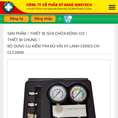
|
Đăng ký
Đăng nhập
SẢN PHẨM
/
THIẾT BỊ SỬA CHỮA ĐỘNG CƠ
/
THIẾT BỊ CHUNG
/
BỘ DỤNG CỤ KIỂM TRA ĐỌ KÍN XY LANH CERES CR-
CLT200M