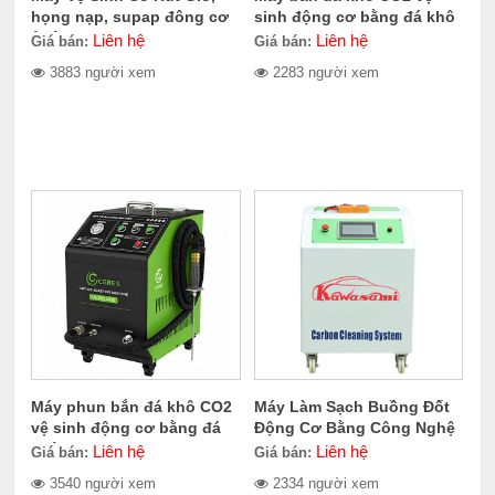
họng nạp, supap đông cơ
sinh động cơ bằng đá khô
ô tô CERES CE-300.1400
CERES CE-709.2000
Liên hệ
Liên hệ
Giá bán:
Giá bán:
3883 người xem
2283 người xem
Máy phun bắn đá khô CO2
Máy Làm Sạch Buồng Đốt
vệ sinh động cơ bằng đá
Động Cơ Bằng Công Nghệ
khô CERES CER-705.2000
Oxyhydrogen Kawasami
Liên hệ
Liên hệ
Giá bán:
Giá bán:
KCS1000
3540 người xem
2334 người xem