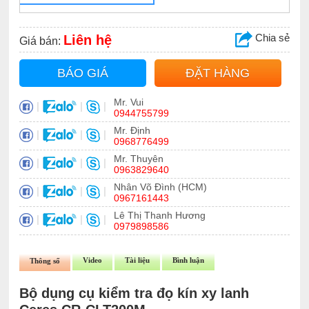
Chia sẻ
Liên hệ
Giá bán:
BÁO GIÁ
ĐẶT HÀNG
Mr. Vui
|
|
|
0944755799
Mr. Định
|
|
|
0968776499
Mr. Thuyên
|
|
|
0963829640
Nhân Võ Đình (HCM)
|
|
|
0967161443
Lê Thị Thanh Hương
|
|
|
0979898586
Video
Tài liệu
Bình luận
Thông số
Bộ dụng cụ kiểm tra đọ kín xy lanh