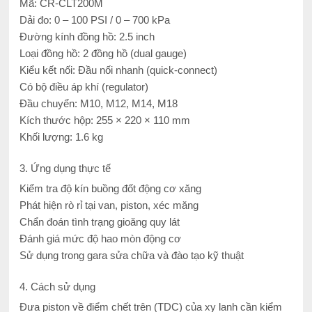
Mã: CR-CLT200M
Dải đo: 0 – 100 PSI / 0 – 700 kPa
Đường kính đồng hồ: 2.5 inch
Loại đồng hồ: 2 đồng hồ (dual gauge)
Kiểu kết nối: Đầu nối nhanh (quick-connect)
Có bộ điều áp khí (regulator)
Đầu chuyển: M10, M12, M14, M18
Kích thước hộp: 255 × 220 × 110 mm
Khối lượng: 1.6 kg
3. Ứng dụng thực tế
Kiểm tra độ kín buồng đốt động cơ xăng
Phát hiện rò rỉ tại van, piston, xéc măng
Chẩn đoán tình trạng gioăng quy lát
Đánh giá mức độ hao mòn động cơ
Sử dụng trong gara sửa chữa và đào tạo kỹ thuật
4. Cách sử dụng
Đưa piston về điểm chết trên (TDC) của xy lanh cần kiểm