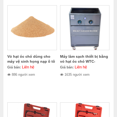
Vỏ hạt óc chó dùng cho
Máy làm sạch thiết bị bằng
máy vệ sinh họng nạp ô tô
vỏ hạt óc chó WTC-
CERES CE-100.1011
100.1010
Liên hệ
Liên hệ
Giá bán:
Giá bán:
886 người xem
1635 người xem