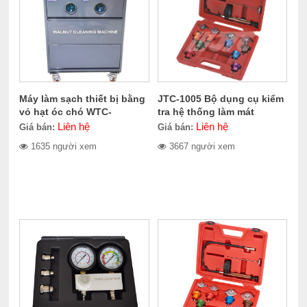
Máy làm sạch thiết bị bằng
JTC-1005 Bộ dụng cụ kiểm
vỏ hạt óc chó WTC-
tra hệ thống làm mát
100.1010
Liên hệ
Liên hệ
Giá bán:
Giá bán:
1635 người xem
3667 người xem