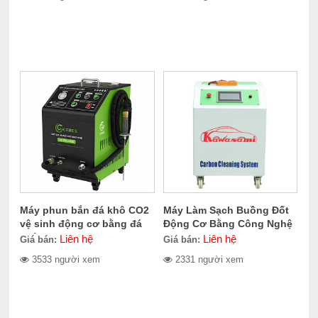
Máy phun bắn đá khô CO2
Máy Làm Sạch Buồng Đốt
vệ sinh động cơ bằng đá
Động Cơ Bằng Công Nghệ
khô CERES CER-705.2000
Oxyhydrogen Kawasami
Liên hệ
Liên hệ
Giá bán:
Giá bán:
KCS1000
3533 người xem
2331 người xem