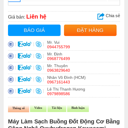
Chia sẻ
Liên hệ
Giá bán:
BÁO GIÁ
ĐẶT HÀNG
Mr. Vui
|
|
|
0944755799
Mr. Định
|
|
|
0968776499
Mr. Thuyên
|
|
|
0963829640
Nhân Võ Đình (HCM)
|
|
|
0967161443
Lê Thị Thanh Hương
|
|
|
0979898586
Video
Tài liệu
Bình luận
Thông số
Máy Làm Sạch Buồng Đốt Động Cơ Bằng