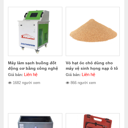
Máy làm sạch buồng đốt
Vỏ hạt óc chó dùng cho
động cơ bằng công nghệ
máy vệ sinh họng nạp ô tô
Oxyhydrogen Kcs1500
CERES CE-100.1011
Liên hệ
Liên hệ
Giá bán:
Giá bán:
1682 người xem
866 người xem