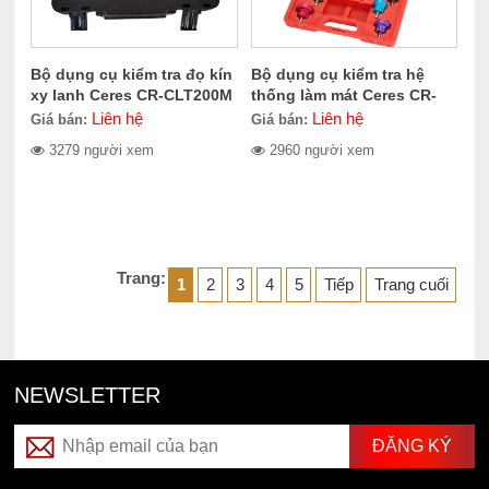
Bộ dụng cụ kiểm tra đọ kín
Bộ dụng cụ kiểm tra hệ
xy lanh Ceres CR-CLT200M
thống làm mát Ceres CR-
URP3720
Liên hệ
Liên hệ
Giá bán:
Giá bán:
3279 người xem
2960 người xem
Trang:
1
2
3
4
5
Tiếp
Trang cuối
NEWSLETTER