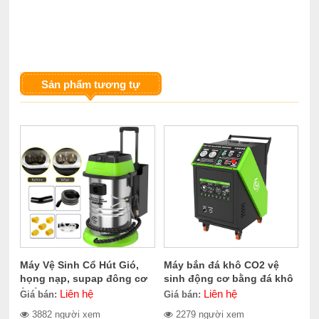
Sản phẩm tương tự
Máy Vệ Sinh Cổ Hút Gió,
Máy bắn đá khô CO2 vệ
họng nạp, supap đông cơ
sinh động cơ bằng đá khô
ô tô CERES CE-300.1400
CERES CE-709.2000
Liên hệ
Liên hệ
Giá bán:
Giá bán:
3882 người xem
2279 người xem