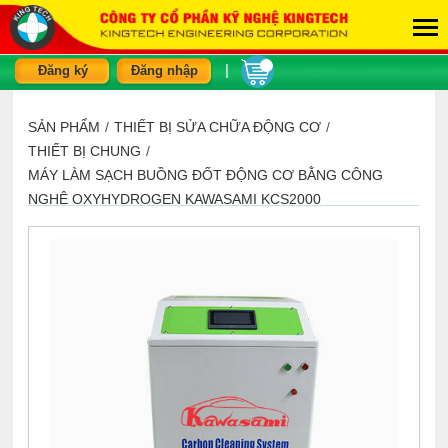
|
Đăng ký
Đăng nhập
SẢN PHẨM
/
THIẾT BỊ SỬA CHỮA ĐỘNG CƠ
/
THIẾT BỊ CHUNG
/
MÁY LÀM SẠCH BUỒNG ĐỐT ĐỘNG CƠ BẰNG CÔNG
NGHỆ OXYHYDROGEN KAWASAMI KCS2000