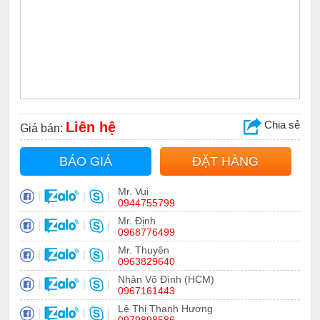
Chia sẻ
Liên hệ
Giá bán:
BÁO GIÁ
ĐẶT HÀNG
Mr. Vui
|
|
|
0944755799
Mr. Định
|
|
|
0968776499
Mr. Thuyên
|
|
|
0963829640
Nhân Võ Đình (HCM)
|
|
|
0967161443
Lê Thị Thanh Hương
|
|
|