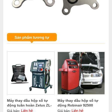
Sản phẩm tương tự
Máy thay dầu hộp số tự
Máy thay dầu hộp số tự
động tuần hoàn Zelus ZL-
động Robinair 92500
ATF9800
Liên hệ
Liên hệ
Giá bán:
Giá bán: