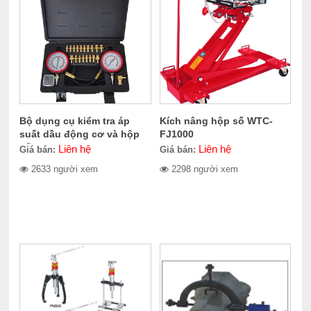
Bộ dụng cụ kiểm tra áp
Kích nâng hộp số WTC-
suất dầu động cơ và hộp
FJ1000
số Ceres CR-OPT3039
Liên hệ
Liên hệ
Giá bán:
Giá bán:
2633 người xem
2298 người xem