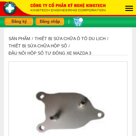
|
Đăng ký
Đăng nhập
SẢN PHẨM
/
THIẾT BỊ SỬA CHỮA Ô TÔ DU LỊCH
/
THIẾT BỊ SỬA CHỮA HỘP SỐ
/
ĐẦU NỐI HỘP SỐ TỰ ĐỘNG XE MAZDA 3