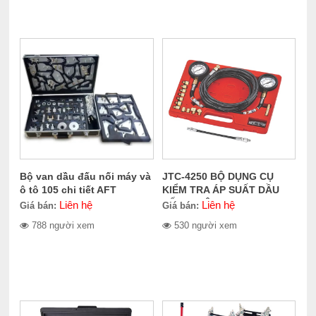
Bộ van dầu đấu nối máy và
JTC-4250 BỘ DỤNG CỤ
ô tô 105 chi tiết AFT
KIỂM TRA ÁP SUẤT DẦU
SỐ TỰ ĐỘNG
Liên hệ
Liên hệ
Giá bán:
Giá bán:
788 người xem
530 người xem