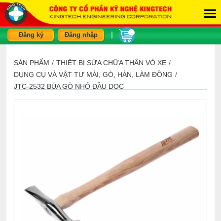
|
Đăng ký
Đăng nhập
SẢN PHẨM
/
THIẾT BỊ SỬA CHỮA THÂN VỎ XE
/
DỤNG CỤ VÀ VẬT TƯ MÀI, GÒ, HÀN, LÀM ĐỒNG
/
JTC-2532 BÚA GÒ NHỎ ĐẦU DỌC