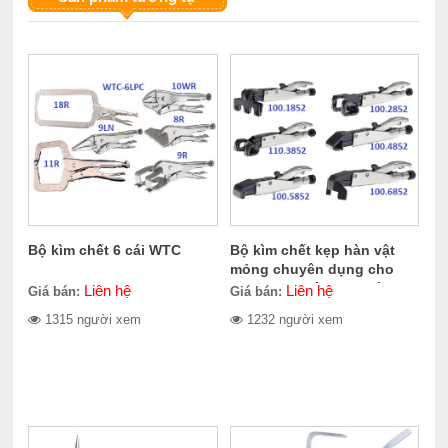
Bộ kìm chết 6 cái WTC
Bộ kìm chết kẹp hàn vật
mỏng chuyên dụng cho
sửa chữa thân xe 6 cái
Liên hệ
Liên hệ
Giá bán:
Giá bán:
WTC
1315 người xem
1232 người xem