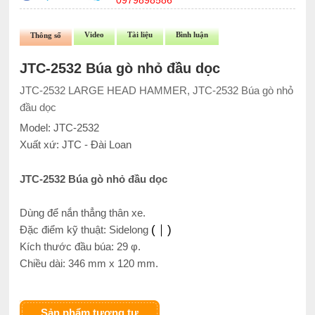
0979898586
Video
Tài liệu
Bình luận
Thông số
JTC-2532 Búa gò nhỏ đầu dọc
JTC-2532 LARGE HEAD HAMMER, JTC-2532 Búa gò nhỏ
đầu dọc
Model: JTC-2532
Xuất xứ: JTC - Đài Loan
JTC-2532 Búa gò nhỏ đầu dọc
Dùng để nắn thẳng thân xe.
(｜)
Đặc điểm kỹ thuật: Sidelong
Kích thước đầu búa: 29 φ.
Chiều dài: 346 mm x 120 mm.
Sản phẩm tương tự