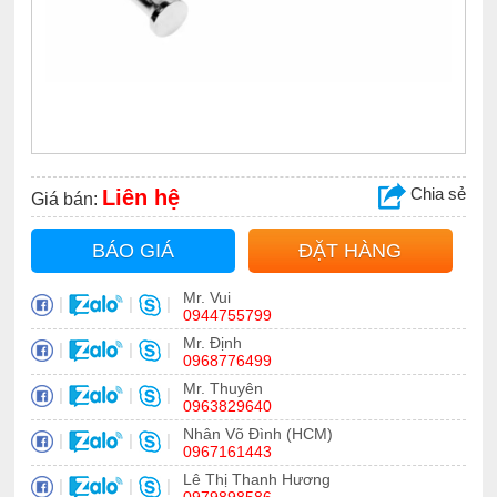
Chia sẻ
Liên hệ
Giá bán:
BÁO GIÁ
ĐẶT HÀNG
Mr. Vui
|
|
|
0944755799
Mr. Định
|
|
|
0968776499
Mr. Thuyên
|
|
|
0963829640
Nhân Võ Đình (HCM)
|
|
|
0967161443
Lê Thị Thanh Hương
|
|
|