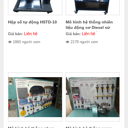
Hộp số tự động HSTD-10
Mô hình hệ thống nhiên
liệu động cơ Diesel sử
dụng bơm cao áp VE
Liên hệ
Liên hệ
Giá bán:
Giá bán:
MHVE-10
1860 người xem
2178 người xem