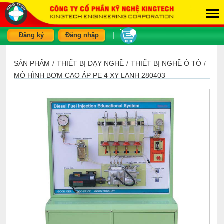
|
Đăng ký
Đăng nhập
SẢN PHẨM
/
THIẾT BỊ DẠY NGHỀ
/
THIẾT BỊ NGHỀ Ô TÔ
/
MÔ HÌNH BƠM CAO ÁP PE 4 XY LANH 280403