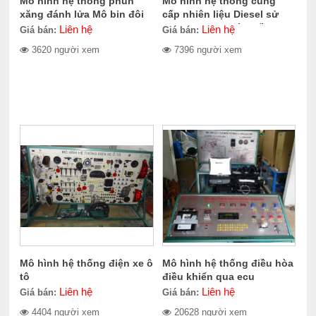
Mô hình hệ thống phun
Mô hình hệ thống cung
xăng đánh lửa Mô bin đôi
cấp nhiên liệu Diesel sử
dụng bơm cao áp điều
Liên hệ
Liên hệ
Giá bán:
Giá bán:
khiển điện tử VE-EDC
3620 người xem
7396 người xem
Mô hình hệ thống điện xe ô
Mô hình hệ thống điều hòa
tô
điều khiển qua ecu
Liên hệ
Liên hệ
Giá bán:
Giá bán:
4404 người xem
20628 người xem