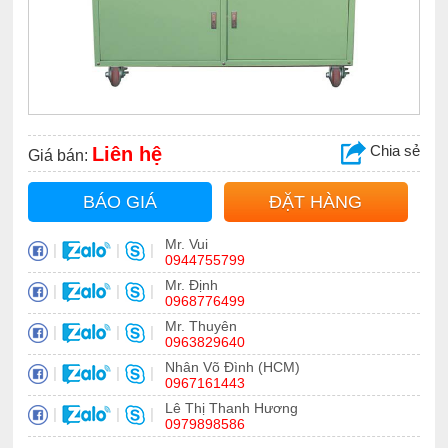
Chia sẻ
Liên hệ
Giá bán:
BÁO GIÁ
ĐẶT HÀNG
Mr. Vui
|
|
|
0944755799
Mr. Định
|
|
|
0968776499
Mr. Thuyên
|
|
|
0963829640
Nhân Võ Đình (HCM)
|
|
|
0967161443
Lê Thị Thanh Hương
|
|
|
0979898586