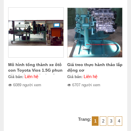
Mô hình tổng thành xe ôtô
Giá treo thực hành tháo lắp
con Toyota Vios 1.5G phun
động cơ
xăng điện tử, có hệ thống
Liên hệ
Liên hệ
Giá bán:
Giá bán:
điều khiển bằng ECU, có
6089 người xem
6707 người xem
hộp số tự động 4 cấp, dẫn
động cầu trước
Trang:
1
2
3
4