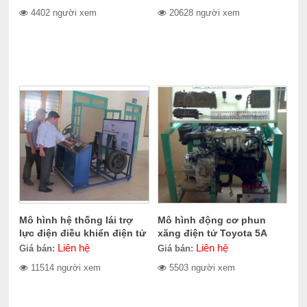
4402 người xem
20628 người xem
Mô hình hệ thống lái trợ
Mô hình động cơ phun
lực điện điều khiển điện tử
xăng điện tử Toyota 5A
K5AFEEC
Liên hệ
Liên hệ
Giá bán:
Giá bán:
11514 người xem
5503 người xem