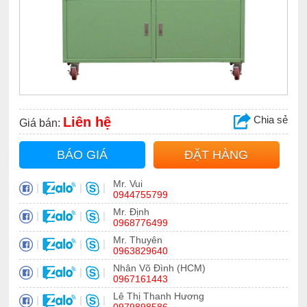
Chia sẻ
Liên hệ
Giá bán:
BÁO GIÁ
ĐẶT HÀNG
Mr. Vui
|
|
|
0944755799
Mr. Định
|
|
|
0968776499
Mr. Thuyên
|
|
|
0963829640
Nhân Võ Đình (HCM)
|
|
|
0967161443
Lê Thị Thanh Hương
|
|
|