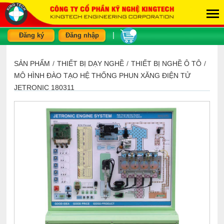
|
Đăng ký
Đăng nhập
SẢN PHẨM
/
THIẾT BỊ DẠY NGHỀ
/
THIẾT BỊ NGHỀ Ô TÔ
/
MÔ HÌNH ĐÀO TẠO HỆ THỐNG PHUN XĂNG ĐIỆN TỬ
JETRONIC 180311