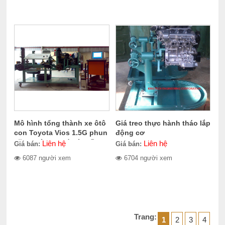
Mô hình tổng thành xe ôtô
Giá treo thực hành tháo lắp
con Toyota Vios 1.5G phun
động cơ
xăng điện tử, có hệ thống
Liên hệ
Liên hệ
Giá bán:
Giá bán:
điều khiển bằng ECU, có
6087 người xem
6704 người xem
hộp số tự động 4 cấp, dẫn
động cầu trước
Trang:
1
2
3
4