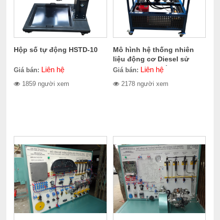
Hộp số tự động HSTD-10
Mô hình hệ thống nhiên
liệu động cơ Diesel sử
dụng bơm cao áp VE
Liên hệ
Liên hệ
Giá bán:
Giá bán:
MHVE-10
1859 người xem
2178 người xem