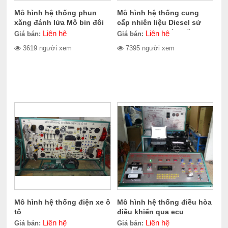
Mô hình hệ thống phun
Mô hình hệ thống cung
xăng đánh lửa Mô bin đôi
cấp nhiên liệu Diesel sử
dụng bơm cao áp điều
Liên hệ
Liên hệ
Giá bán:
Giá bán:
khiển điện tử VE-EDC
3619 người xem
7395 người xem
Mô hình hệ thống điện xe ô
Mô hình hệ thống điều hòa
tô
điều khiển qua ecu
Liên hệ
Liên hệ
Giá bán:
Giá bán: