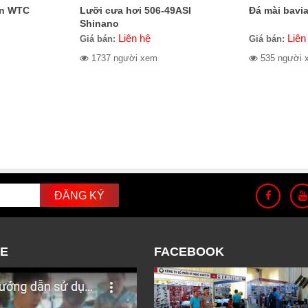
ắn WTC
Lưỡi cưa hơi 506-49ASI
Đá mài bavia
Shinano
Liên hệ
Liên
Giá bán:
Giá bán:
1737 người xem
535 người 
E
FACEBOOK