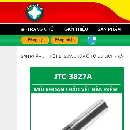
TRANG CHỦ
GIỚI THIỆU
SẢN PHẨM
|
Đăng ký
Đăng nhập
SẢN PHẨM
/
THIẾT BỊ SỬA CHỮA Ô TÔ DU LỊCH
/
VẬT T