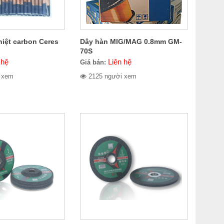
hiệt carbon Ceres
Dây hàn MIG/MAG 0.8mm GM-
70S
 hệ
Liên hệ
Giá bán:
 xem
2125 người xem