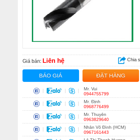
Chia 
Liên hệ
Giá bán:
BÁO GIÁ
ĐẶT HÀNG
Mr. Vui
|
|
|
0944755799
Mr. Định
|
|
|
0968776499
Mr. Thuyên
|
|
|
0963829640
Nhân Võ Đình (HCM)
|
|
|
0967161443