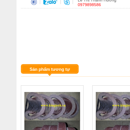
Lê Thị Thanh Hương
|
|
|
0979898586
Sản phẩm tương tự