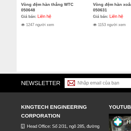
Vòng đệm hàn thẳng WTC
Vòng đệm hàn xo
050648
050631
Liên hệ
Liên hệ
Giá bán:
Giá bán:
1247 người xem
1153 người xem
NEWSLETTER
KINGTECH ENGINEERING
YOUTUB
CORPORATION
Head Office: Số 2/31, ngõ 285, đường