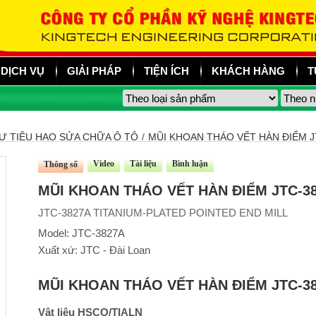
DỊCH VỤ
GIẢI PHÁP
TIỆN ÍCH
KHÁCH HÀNG
T
Ư TIÊU HAO SỬA CHỮA Ô TÔ
/
MŨI KHOAN THÁO VẾT HÀN ĐIỂM J
Video
Tài liệu
Bình luận
Thông số
MŨI KHOAN THÁO VẾT HÀN ĐIỂM JTC-3
JTC-3827A TITANIUM-PLATED POINTED END MILL
Model: JTC-3827A
Xuất xứ: JTC - Đài Loan
MŨI KHOAN THÁO VẾT HÀN ĐIỂM JTC-3
Vật liệu HSCO/TIALN