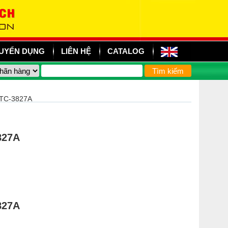
UYỂN DỤNG
LIÊN HỆ
CATALOG
TC-3827A
827A
827A