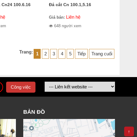
 Cn24 100.6.16
Đá cắt Cn 100.1,5.16
 hệ
Liên hệ
Giá bán:
xem
648 người xem
Trang:
1
2
3
4
5
Tiếp
Trang cuối
Công việc
BẢN ĐỒ
↑