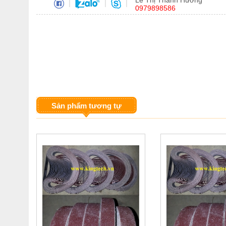
Lê Thị Thanh Hương
|
|
|
0979898586
Sản phẩm tương tự