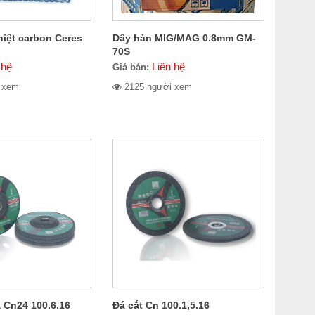
hiệt carbon Ceres
Dây hàn MIG/MAG 0.8mm GM-
70S
 hệ
Liên hệ
Giá bán:
 xem
2125 người xem
 Cn24 100.6.16
Đá cắt Cn 100.1,5.16