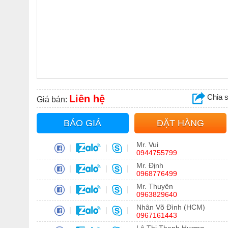
Chia 
Liên hệ
Giá bán:
BÁO GIÁ
ĐẶT HÀNG
Mr. Vui
|
|
|
0944755799
Mr. Định
|
|
|
0968776499
Mr. Thuyên
|
|
|
0963829640
Nhân Võ Đình (HCM)
|
|
|
0967161443