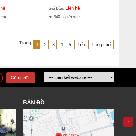
 hệ
Liên hệ
Giá bán:
xem
648 người xem
Trang:
1
2
3
4
5
Tiếp
Trang cuối
Công việc
BẢN ĐỒ
↑