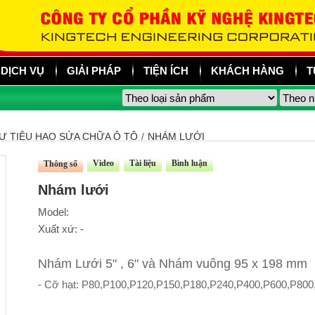
DỊCH VỤ
GIẢI PHÁP
TIỆN ÍCH
KHÁCH HÀNG
T
Ư TIÊU HAO SỬA CHỮA Ô TÔ
/
NHÁM LƯỚI
Video
Tài liệu
Bình luận
Thông số
Nhám lưới
Model:
Xuất xứ: -
Nhám Lưới 5" , 6" và Nhám vuông 95 x 198 mm
- Cỡ hạt: P80,P100,P120,P150,P180,P240,P400,P600,P80