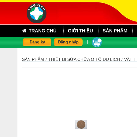
TRANG CHỦ
GIỚI THIỆU
SẢN PHẨM
|
Đăng ký
Đăng nhập
SẢN PHẨM
/
THIẾT BỊ SỬA CHỮA Ô TÔ DU LỊCH
/
VẬT T