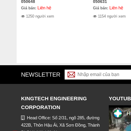
050648
050631
Liên hệ
Liên hệ
Giá bán:
Giá bán:
1250 người xem
1154 người xem
NEWSLETTER
KINGTECH ENGINEERING
YOUTUB
CORPORATION
Head Office: Số 2/31, ngõ 285, đường
422B, Thôn Hậu Ái, Xã Sơn Đồng, Thành