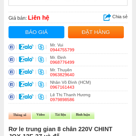
Chia sẻ
Liên hệ
Giá bán:
BÁO GIÁ
ĐẶT HÀNG
Mr. Vui
|
|
|
0944755799
Mr. Định
|
|
|
0968776499
Mr. Thuyên
|
|
|
0963829640
Nhân Võ Đình (HCM)
|
|
|
0967161443
Lê Thị Thanh Hương
|
|
|
0979898586
Video
Tài liệu
Bình luận
Thông số
Rơ le trung gian 8 chân 220V CHINT