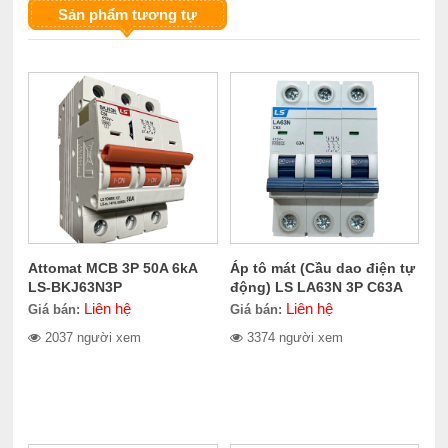
Sản phẩm tương tự
Attomat MCB 3P 50A 6kA
Áp tô mát (Cầu dao điện tự
LS-BKJ63N3P
động) LS LA63N 3P C63A
Liên hệ
Liên hệ
Giá bán:
Giá bán:
2037 người xem
3374 người xem