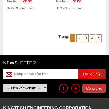
Liên hệ
Liên hệ
Giá bán:
Giá bán:
2739 người xem
2683 người xem
Trang:
1
2
3
4
5
NEWSLETTER
Công việc
KINGTECH ENGINEERING CORPORATION