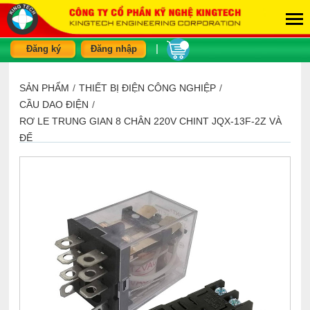
|
Đăng ký
Đăng nhập
SẢN PHẨM
/
THIẾT BỊ ĐIỆN CÔNG NGHIỆP
/
CẦU DAO ĐIỆN
/
RƠ LE TRUNG GIAN 8 CHÂN 220V CHINT JQX-13F-2Z VÀ
ĐẾ