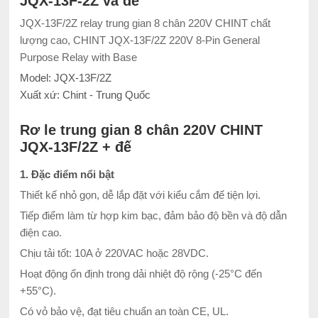
JQX-13F-2Z và đế
JQX-13F/2Z relay trung gian 8 chân 220V CHINT chất
lượng cao, CHINT JQX-13F/2Z 220V 8-Pin General
Purpose Relay with Base
Model: JQX-13F/2Z
Xuất xứ: Chint - Trung Quốc
Rơ le trung gian 8 chân 220V CHINT
JQX-13F/2Z + đế
1. Đặc điểm nổi bật
Thiết kế nhỏ gọn, dễ lắp đặt với kiểu cắm đế tiện lợi.
Tiếp điểm làm từ hợp kim bạc, đảm bảo độ bền và độ dẫn
điện cao.
Chịu tải tốt: 10A ở 220VAC hoặc 28VDC.
Hoạt động ổn định trong dải nhiệt độ rộng (-25°C đến
+55°C).
Có vỏ bảo vệ, đạt tiêu chuẩn an toàn CE, UL.