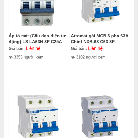
Áp tô mát (Cầu dao điện tự
Attomat gài MCB 3 pha 63A
động) LS LA63N 3P C25A
Chint NXB-63 C63 3P
Liên hệ
Liên hệ
Giá bán:
Giá bán:
3355 người xem
3102 người xem