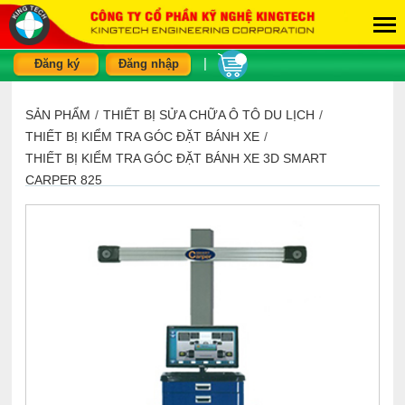
|
Đăng ký
Đăng nhập
SẢN PHẨM
/
THIẾT BỊ SỬA CHỮA Ô TÔ DU LỊCH
/
THIẾT BỊ KIỂM TRA GÓC ĐẶT BÁNH XE
/
THIẾT BỊ KIỂM TRA GÓC ĐẶT BÁNH XE 3D SMART
CARPER 825