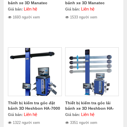
bánh xe 3D Manatec
bánh xe 3D Manatec
STELLAR 3D Auto Boom
STELLAR 3D VHS
Liên hệ
Liên hệ
Giá bán:
Giá bán:
1693 người xem
1533 người xem
Thiết bị kiểm tra góc đặt
Thiết bị kiểm tra góc lái
bánh 3D Heshbon HA-7000
bánh xe 3D Heshbon HA-
8000M
Liên hệ
Liên hệ
Giá bán:
Giá bán:
1322 người xem
3351 người xem