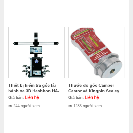
Thiết bị kiểm tra góc lái
Thước đo góc Camber
bánh xe 3D Heshbon HA-
Castor và Kingpin Sealey
8000A
GA450
Liên hệ
Liên hệ
Giá bán:
Giá bán:
244 người xem
1283 người xem