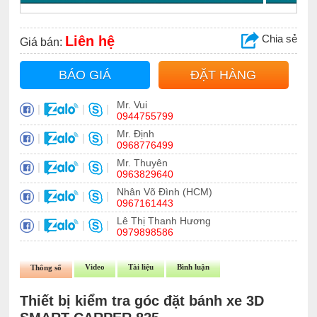
Chia sẻ
Liên hệ
Giá bán:
BÁO GIÁ
ĐẶT HÀNG
Mr. Vui
|
|
|
0944755799
Mr. Định
|
|
|
0968776499
Mr. Thuyên
|
|
|
0963829640
Nhân Võ Đình (HCM)
|
|
|
0967161443
Lê Thị Thanh Hương
|
|
|
0979898586
Video
Tài liệu
Bình luận
Thông số
Thiết bị kiểm tra góc đặt bánh xe 3D