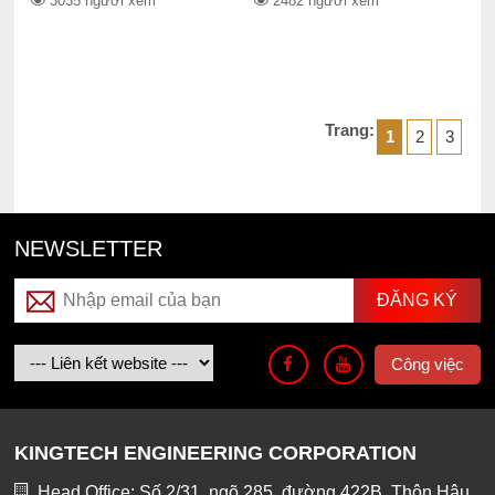
3035 người xem
2482 người xem
Trang:
1
2
3
NEWSLETTER
Công việc
KINGTECH ENGINEERING CORPORATION
Head Office: Số 2/31, ngõ 285, đường 422B, Thôn Hậu