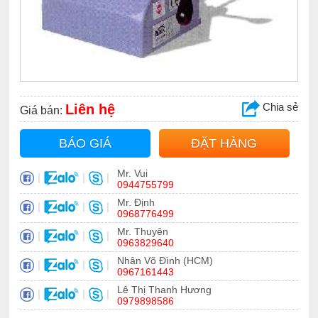
Chia sẻ
Liên hệ
Giá bán:
BÁO GIÁ
ĐẶT HÀNG
Mr. Vui
|
|
|
0944755799
Mr. Định
|
|
|
0968776499
Mr. Thuyên
|
|
|
0963829640
Nhân Võ Đình (HCM)
|
|
|
0967161443
Lê Thị Thanh Hương
|
|
|
0979898586