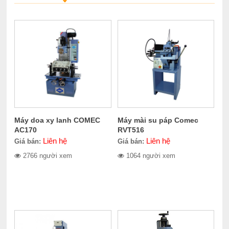
Máy doa xy lanh COMEC
Máy mài su páp Comec
AC170
RVT516
Liên hệ
Liên hệ
Giá bán:
Giá bán:
2766 người xem
1064 người xem