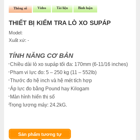
Video
Tài liệu
Bình luận
Thông số
THIẾT BỊ KIỂM TRA LÒ XO SUPÁP
Model:
Xuất xứ: -
TÍNH NĂNG CƠ BẢN
•
Chiều dài lò xo supáp tối đa:
170mm (6-11/16 inches)
•
Phạm vi lực đo:
5 – 250 kg (11 – 552lb)
•
Thước đo hệ inch và hệ mét tích hợp
•
Áp lực đo bằng Pound hay Kilogam
•
Màn hình hiển thị số
•
Trọng lượng máy:
24.2kG.
Sản phẩm tương tự