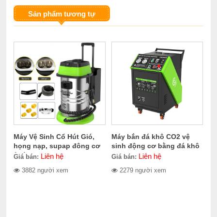
Sản phẩm tương tự
Máy Vệ Sinh Cổ Hút Gió,
Máy bắn đá khô CO2 vệ
họng nạp, supap đông cơ
sinh động cơ bằng đá khô
ô tô CERES CE-300.1400
CERES CE-709.2000
Liên hệ
Liên hệ
Giá bán:
Giá bán:
3882 người xem
2279 người xem