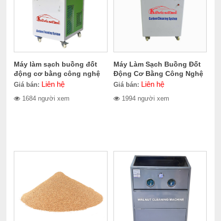
Máy làm sạch buồng đốt
Máy Làm Sạch Buồng Đốt
động cơ bằng công nghệ
Động Cơ Bằng Công Nghệ
Oxyhydrogen Kcs1500
Oxyhydrogen Kawasami
Liên hệ
Liên hệ
Giá bán:
Giá bán:
KCS2000
1684 người xem
1994 người xem