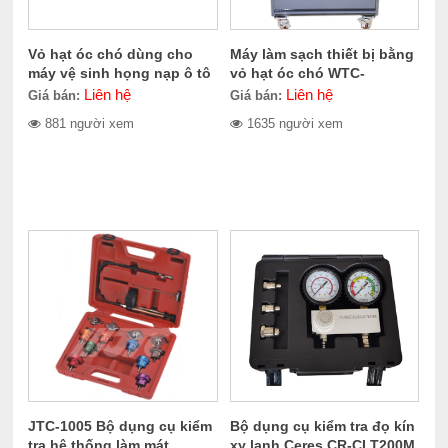
Vỏ hạt óc chó dùng cho
Máy làm sạch thiết bị bằng
máy vệ sinh họng nạp ô tô
vỏ hạt óc chó WTC-
CERES CE-100.1011
100.1010
Liên hệ
Liên hệ
Giá bán:
Giá bán:
881 người xem
1635 người xem
JTC-1005 Bộ dụng cụ kiểm
Bộ dụng cụ kiểm tra đọ kín
tra hệ thống làm mát
xy lanh Ceres CR-CLT200M