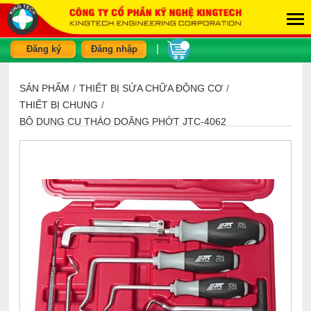
|
Đăng ký
Đăng nhập
SẢN PHẨM
/
THIẾT BỊ SỬA CHỮA ĐỘNG CƠ
/
THIẾT BỊ CHUNG
/
BỘ DỤNG CỤ THÁO DOĂNG PHỚT JTC-4062