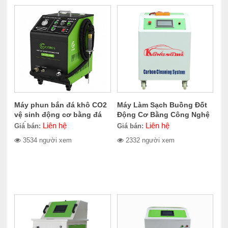
Máy phun bắn đá khô CO2
Máy Làm Sạch Buồng Đốt
vệ sinh động cơ bằng đá
Động Cơ Bằng Công Nghệ
khô CERES CER-705.2000
Oxyhydrogen Kawasami
Liên hệ
Liên hệ
Giá bán:
Giá bán:
KCS1000
3534 người xem
2332 người xem