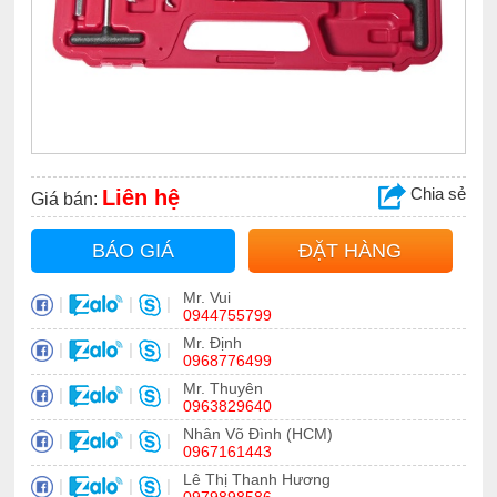
Chia sẻ
Liên hệ
Giá bán:
BÁO GIÁ
ĐẶT HÀNG
Mr. Vui
|
|
|
0944755799
Mr. Định
|
|
|
0968776499
Mr. Thuyên
|
|
|
0963829640
Nhân Võ Đình (HCM)
|
|
|
0967161443
Lê Thị Thanh Hương
|
|
|