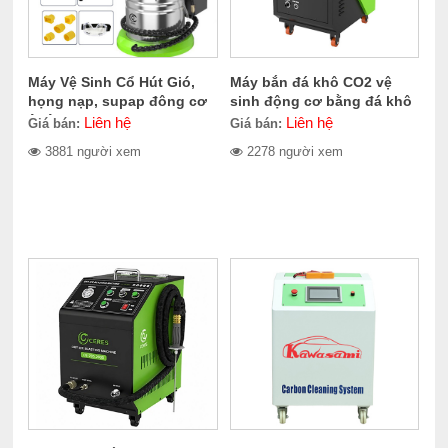
Máy Vệ Sinh Cổ Hút Gió,
Máy bắn đá khô CO2 vệ
họng nạp, supap đông cơ
sinh động cơ bằng đá khô
ô tô CERES CE-300.1400
CERES CE-709.2000
Liên hệ
Liên hệ
Giá bán:
Giá bán:
3881 người xem
2278 người xem