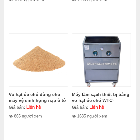
Vỏ hạt óc chó dùng cho
Máy làm sạch thiết bị bằng
máy vệ sinh họng nạp ô tô
vỏ hạt óc chó WTC-
CERES CE-100.1011
100.1010
Liên hệ
Liên hệ
Giá bán:
Giá bán:
865 người xem
1635 người xem