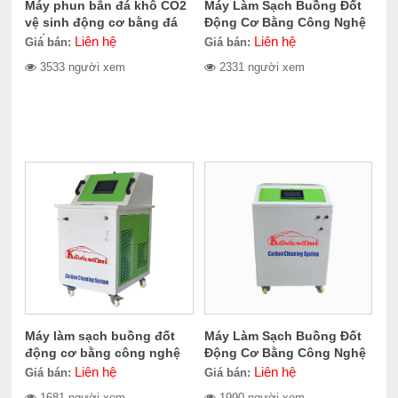
Máy phun bắn đá khô CO2
Máy Làm Sạch Buồng Đốt
vệ sinh động cơ bằng đá
Động Cơ Bằng Công Nghệ
khô CERES CER-705.2000
Oxyhydrogen Kawasami
Liên hệ
Liên hệ
Giá bán:
Giá bán:
KCS1000
3533 người xem
2331 người xem
Máy làm sạch buồng đốt
Máy Làm Sạch Buồng Đốt
động cơ bằng công nghệ
Động Cơ Bằng Công Nghệ
Oxyhydrogen Kcs1500
Oxyhydrogen Kawasami
Liên hệ
Liên hệ
Giá bán:
Giá bán:
KCS2000
1681 người xem
1990 người xem