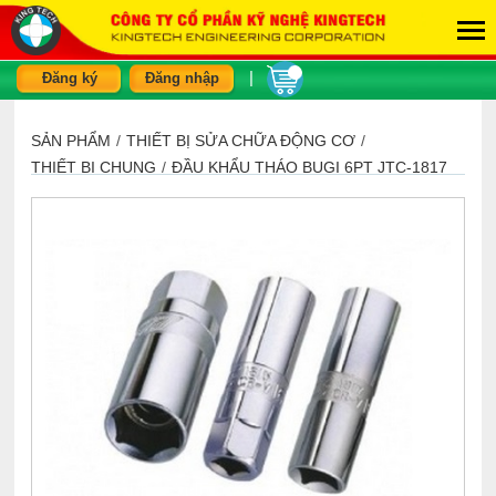
|
Đăng ký
Đăng nhập
SẢN PHẨM
/
THIẾT BỊ SỬA CHỮA ĐỘNG CƠ
/
THIẾT BỊ CHUNG
/
ĐẦU KHẨU THÁO BUGI 6PT JTC-1817