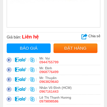
Chia sẻ
Liên hệ
Giá bán:
BÁO GIÁ
ĐẶT HÀNG
Mr. Vui
|
|
|
0944755799
Mr. Định
|
|
|
0968776499
Mr. Thuyên
|
|
|
0963829640
Nhân Võ Đình (HCM)
|
|
|
0967161443
Lê Thị Thanh Hương
|
|
|
0979898586