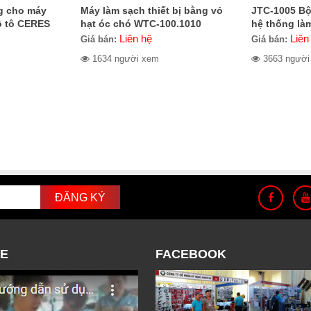
g cho máy
Máy làm sạch thiết bị bằng vỏ
JTC-1005 Bộ
ô tô CERES
hạt óc chó WTC-100.1010
hệ thống là
Liên hệ
Liên
Giá bán:
Giá bán:
1634 người xem
3663 người
E
FACEBOOK