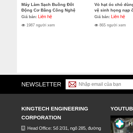
Máy Làm Sạch Buồng Đốt
Vỏ hạt óc chó dùn
Động Cơ Bằng Công Nghệ
vệ sinh họng nạp 
Oxyhydrogen Kawasami
CE-100.1011
Liên hệ
Liên hệ
Giá bán:
Giá bán:
KCS2000
1987 người xem
865 người xem
NEWSLETTER
KINGTECH ENGINEERING
YOUTUB
CORPORATION
Head Office: Số 2/31, ngõ 285, đường