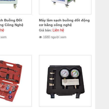
ch Buồng Đốt
Máy làm sạch buồng đốt động
ng Công Nghệ
cơ bằng công nghệ
n Kawasami
Oxyhydrogen Kcs1500
 hệ
Liên hệ
Giá bán:
 xem
1680 người xem