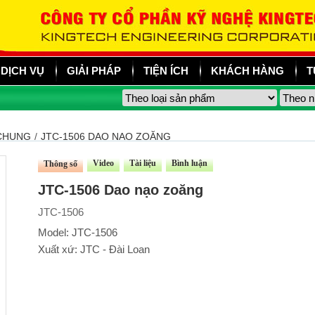
DỊCH VỤ
GIẢI PHÁP
TIỆN ÍCH
KHÁCH HÀNG
T
 CHUNG
/
JTC-1506 DAO NẠO ZOĂNG
Video
Tài liệu
Bình luận
Thông số
JTC-1506 Dao nạo zoăng
JTC-1506
Model: JTC-1506
Xuất xứ: JTC - Đài Loan