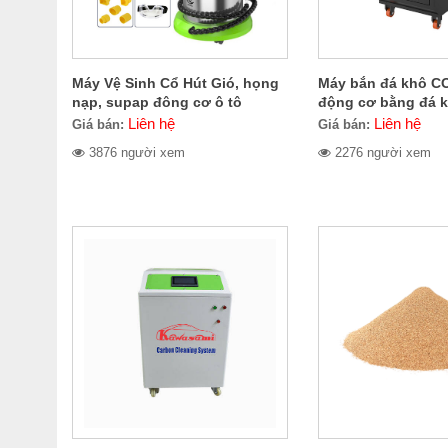
Máy Vệ Sinh Cổ Hút Gió, họng
Máy bắn đá khô CO
nạp, supap đông cơ ô tô
động cơ bằng đá 
CERES CE-300.1400
CE-709.2000
Liên hệ
Liên hệ
Giá bán:
Giá bán:
3876 người xem
2276 người xem