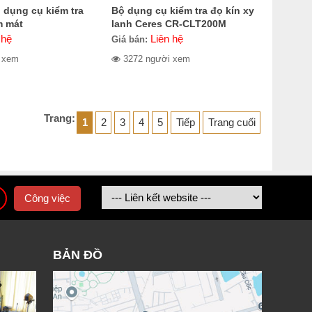
 dụng cụ kiểm tra
Bộ dụng cụ kiểm tra đọ kín xy
m mát
lanh Ceres CR-CLT200M
 hệ
Liên hệ
Giá bán:
 xem
3272 người xem
Trang:
1
2
3
4
5
Tiếp
Trang cuối
Công việc
BẢN ĐỒ