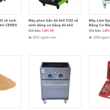
2 vệ sinh
Máy phun bắn đá khô CO2 vệ
Máy Làm Sạ
khô CERES
sinh động cơ bằng đá khô
Động Cơ Bằ
CERES CER-705.2000
Oxyhydroge
Liên hệ
Liên
Giá bán:
Giá bán:
KCS1000
3532 người xem
2330 người