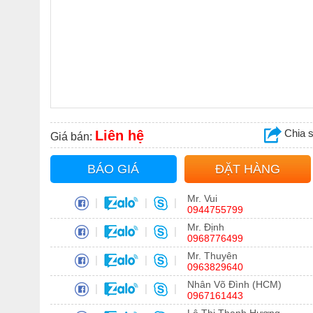
Chia 
Liên hệ
Giá bán:
BÁO GIÁ
ĐẶT HÀNG
Mr. Vui
|
|
|
0944755799
Mr. Định
|
|
|
0968776499
Mr. Thuyên
|
|
|
0963829640
Nhân Võ Đình (HCM)
|
|
|
0967161443