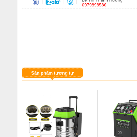
Lê Thị Thanh Hương
|
|
|
0979898586
Sản phẩm tương tự