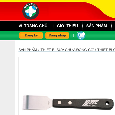
TRANG CHỦ
GIỚI THIỆU
SẢN PHẨM
|
Đăng ký
Đăng nhập
SẢN PHẨM
/
THIẾT BỊ SỬA CHỮA ĐỘNG CƠ
/
THIẾT BỊ