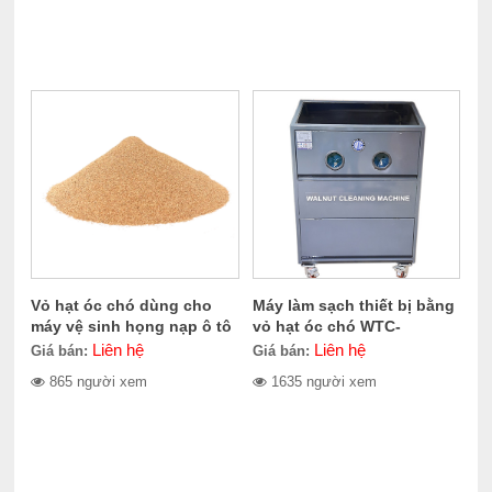
Vỏ hạt óc chó dùng cho
Máy làm sạch thiết bị bằng
máy vệ sinh họng nạp ô tô
vỏ hạt óc chó WTC-
CERES CE-100.1011
100.1010
Liên hệ
Liên hệ
Giá bán:
Giá bán:
865 người xem
1635 người xem