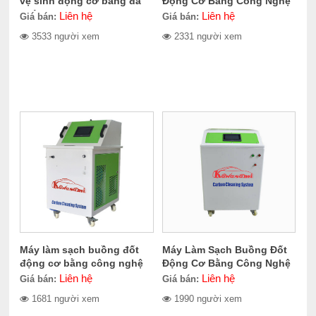
vệ sinh động cơ bằng đá
Động Cơ Bằng Công Nghệ
khô CERES CER-705.2000
Oxyhydrogen Kawasami
Liên hệ
Liên hệ
Giá bán:
Giá bán:
KCS1000
3533 người xem
2331 người xem
Máy làm sạch buồng đốt
Máy Làm Sạch Buồng Đốt
động cơ bằng công nghệ
Động Cơ Bằng Công Nghệ
Oxyhydrogen Kcs1500
Oxyhydrogen Kawasami
Liên hệ
Liên hệ
Giá bán:
Giá bán:
KCS2000
1681 người xem
1990 người xem