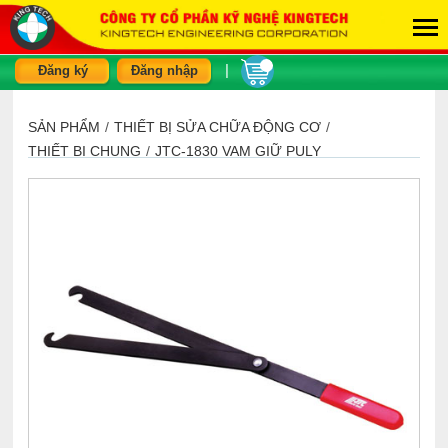
|
Đăng ký
Đăng nhập
SẢN PHẨM
/
THIẾT BỊ SỬA CHỮA ĐỘNG CƠ
/
THIẾT BỊ CHUNG
/
JTC-1830 VAM GIỮ PULY