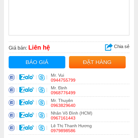
Chia sẻ
Liên hệ
Giá bán:
BÁO GIÁ
ĐẶT HÀNG
Mr. Vui
|
|
|
0944755799
Mr. Định
|
|
|
0968776499
Mr. Thuyên
|
|
|
0963829640
Nhân Võ Đình (HCM)
|
|
|
0967161443
Lê Thị Thanh Hương
|
|
|
0979898586