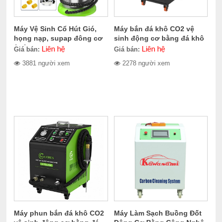
Máy Vệ Sinh Cổ Hút Gió,
Máy bắn đá khô CO2 vệ
họng nạp, supap đông cơ
sinh động cơ bằng đá khô
ô tô CERES CE-300.1400
CERES CE-709.2000
Liên hệ
Liên hệ
Giá bán:
Giá bán:
3881 người xem
2278 người xem
Máy phun bắn đá khô CO2
Máy Làm Sạch Buồng Đốt