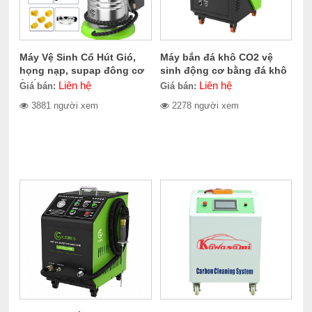
Máy Vệ Sinh Cổ Hút Gió,
Máy bắn đá khô CO2 vệ
họng nạp, supap đông cơ
sinh động cơ bằng đá khô
ô tô CERES CE-300.1400
CERES CE-709.2000
Liên hệ
Liên hệ
Giá bán:
Giá bán:
3881 người xem
2278 người xem