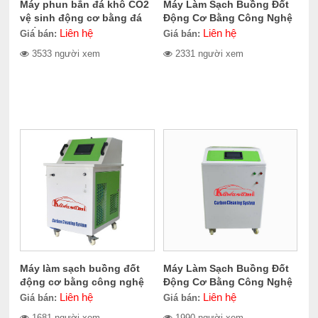
Máy phun bắn đá khô CO2
Máy Làm Sạch Buồng Đốt
vệ sinh động cơ bằng đá
Động Cơ Bằng Công Nghệ
khô CERES CER-705.2000
Oxyhydrogen Kawasami
Liên hệ
Liên hệ
Giá bán:
Giá bán:
KCS1000
3533 người xem
2331 người xem
Máy làm sạch buồng đốt
Máy Làm Sạch Buồng Đốt
động cơ bằng công nghệ
Động Cơ Bằng Công Nghệ
Oxyhydrogen Kcs1500
Oxyhydrogen Kawasami
Liên hệ
Liên hệ
Giá bán:
Giá bán:
KCS2000
1681 người xem
1990 người xem