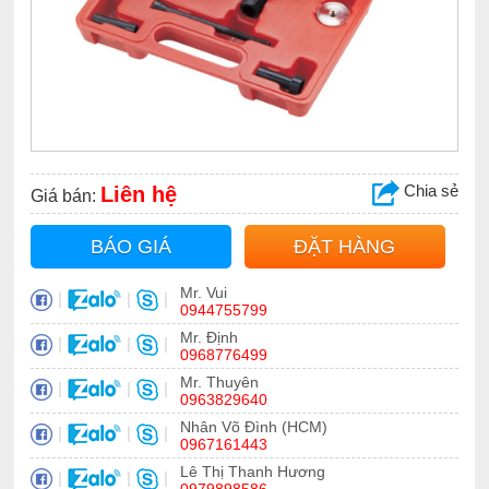
Chia sẻ
Liên hệ
Giá bán:
BÁO GIÁ
ĐẶT HÀNG
Mr. Vui
|
|
|
0944755799
Mr. Định
|
|
|
0968776499
Mr. Thuyên
|
|
|
0963829640
Nhân Võ Đình (HCM)
|
|
|
0967161443
Lê Thị Thanh Hương
|
|
|