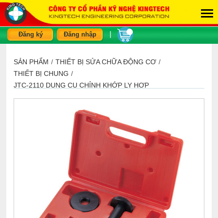
|
Đăng ký
Đăng nhập
SẢN PHẨM
/
THIẾT BỊ SỬA CHỮA ĐỘNG CƠ
/
THIẾT BỊ CHUNG
/
JTC-2110 DỤNG CỤ CHỈNH KHỚP LY HỢP