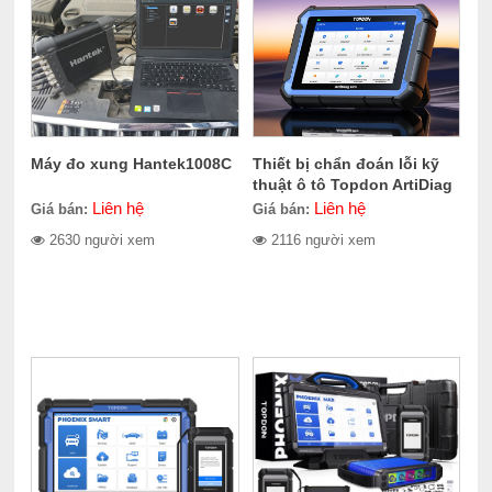
Máy đo xung Hantek1008C
Thiết bị chẩn đoán lỗi kỹ
thuật ô tô Topdon ArtiDiag
Pro
Liên hệ
Liên hệ
Giá bán:
Giá bán:
2630 người xem
2116 người xem