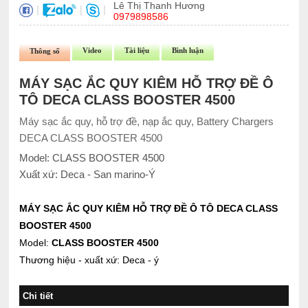
Lê Thị Thanh Hương
|
|
|
0979898586
Video
Tài liệu
Bình luận
Thông số
MÁY SẠC ẮC QUY KIÊM HỖ TRỢ ĐỀ Ô
TÔ DECA CLASS BOOSTER 4500
Máy sạc ắc quy, hỗ trợ đề, nạp ắc quy, Battery Chargers
DECA CLASS BOOSTER 4500
Model: CLASS BOOSTER 4500
Xuất xứ: Deca - San marino-Ý
MÁY SẠC ẮC QUY KIÊM HỖ TRỢ ĐỀ Ô TÔ DECA CLASS
BOOSTER 4500
Model:
CLASS BOOSTER 4500
Thương hiệu - xuất xứ: Deca - ý
Chi tiết