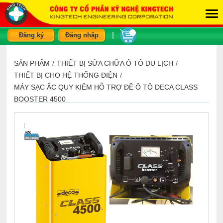
|
Đăng ký
Đăng nhập
SẢN PHẨM
/
THIẾT BỊ SỬA CHỮA Ô TÔ DU LỊCH
/
THIẾT BỊ CHO HỆ THỐNG ĐIỆN
/
MÁY SẠC ẮC QUY KIÊM HỖ TRỢ ĐỀ Ô TÔ DECA CLASS
BOOSTER 4500