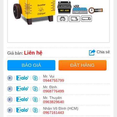
Chia sẻ
Liên hệ
Giá bán:
BÁO GIÁ
ĐẶT HÀNG
Mr. Vui
|
|
|
0944755799
Mr. Định
|
|
|
0968776499
Mr. Thuyên
|
|
|
0963829640
Nhân Võ Đình (HCM)
|
|
|
0967161443