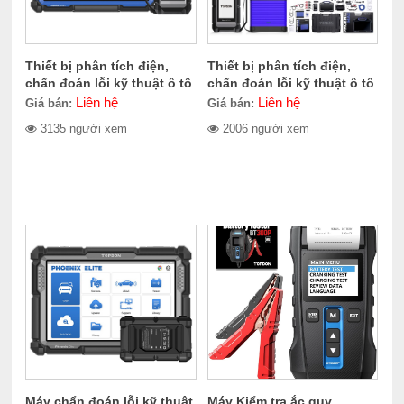
Thiết bị phân tích điện,
Thiết bị phân tích điện,
chẩn đoán lỗi kỹ thuật ô tô
chẩn đoán lỗi kỹ thuật ô tô
Topdon Phoenix Smart
Phoenix Max
Liên hệ
Liên hệ
Giá bán:
Giá bán:
3135 người xem
2006 người xem
Máy chẩn đoán lỗi kỹ thuật
Máy Kiểm tra ắc quy