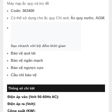
Máy nạp ắc quy và trợ đề
Code: 363400
Có thể sử dụng cho ắc quy Chì axit:
Ắc quy nước
,
AGM, Sta
Sạc nhanh với bộ đếm thời gian
Bảo vệ quá tải
Bảo vệ ngắn mạch
Bảo vệ ngược cực
Cầu chì bảo vệ
Thông số chi tiết
Điện áp vào (Volt 50-60Hz AC):
Điện áp ra (Volt):
Công suất (KW):