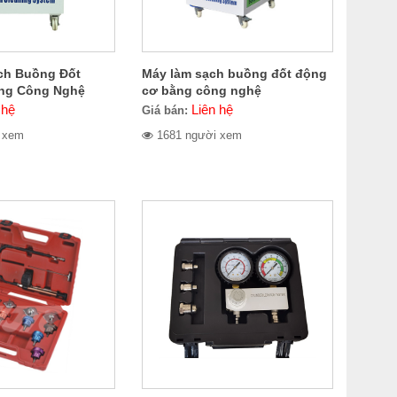
ch Buồng Đốt
Máy làm sạch buồng đốt động
ng Công Nghệ
cơ bằng công nghệ
n Kawasami
Oxyhydrogen Kcs1500
 hệ
Liên hệ
Giá bán:
 xem
1681 người xem