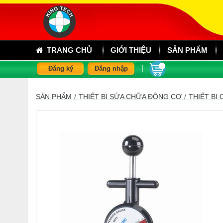
TRANG CHỦ
GIỚI THIỆU
SẢN PHẨM
|
Đăng ký
Đăng nhập
SẢN PHẨM
/
THIẾT BỊ SỬA CHỮA ĐỘNG CƠ
/
THIẾT BỊ