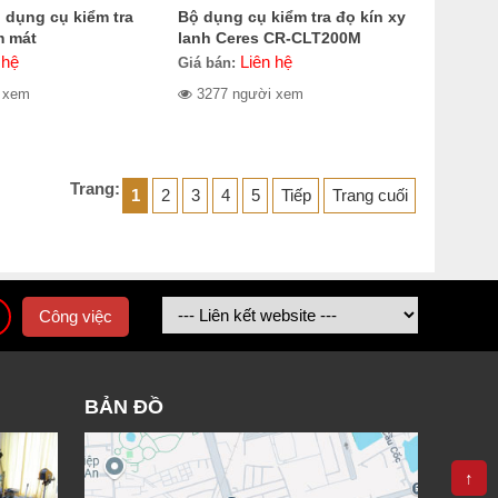
 dụng cụ kiểm tra
Bộ dụng cụ kiểm tra đọ kín xy
m mát
lanh Ceres CR-CLT200M
 hệ
Liên hệ
Giá bán:
 xem
3277 người xem
Trang:
1
2
3
4
5
Tiếp
Trang cuối
Công việc
BẢN ĐỒ
↑