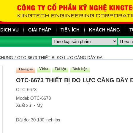
DỊCH VỤ
GIẢI PHÁP
TIỆN ÍCH
KHÁCH HÀNG
T
 CHUNG
/
OTC-6673 THIẾT BỊ ĐO LỰC CĂNG DÂY ĐAI
Video
Tài liệu
Bình luận
Thông số
OTC-6673 THIẾT BỊ ĐO LỰC CĂNG DÂY 
OTC-6673
Model: OTC-6673
Xuất xứ: - Mỹ
Dải đo: 30-180 inch lbs