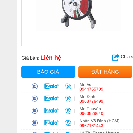
Chia 
Liên hệ
Giá bán:
BÁO GIÁ
ĐẶT HÀNG
Mr. Vui
|
|
|
0944755799
Mr. Định
|
|
|
0968776499
Mr. Thuyên
|
|
|
0963829640
Nhân Võ Đình (HCM)
|
|
|
0967161443