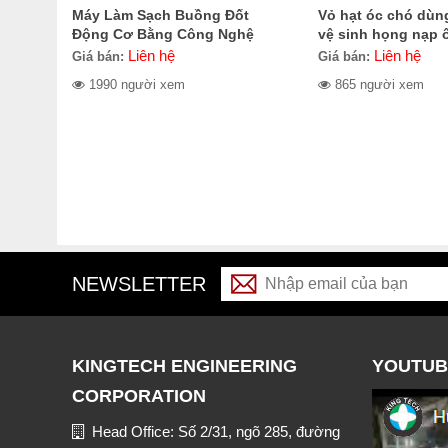
Máy Làm Sạch Buồng Đốt
Vỏ hạt óc chó dùn
Động Cơ Bằng Công Nghệ
vệ sinh họng nạp 
Oxyhydrogen Kawasami
CE-100.1011
Liên hệ
Liên hệ
Giá bán:
Giá bán:
KCS2000
1990 người xem
865 người xem
NEWSLETTER
KINGTECH ENGINEERING
YOUTUB
CORPORATION
Head Office: Số 2/31, ngõ 285, đường