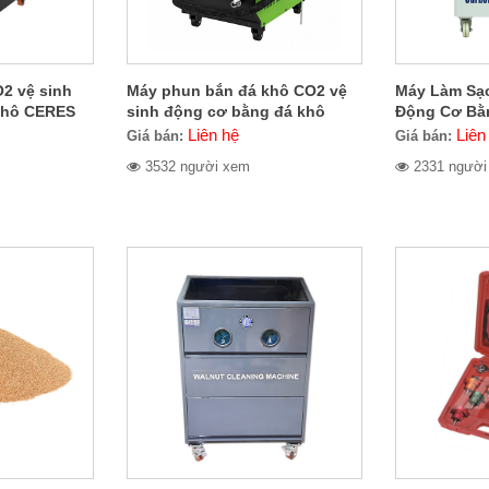
2 vệ sinh
Máy phun bắn đá khô CO2 vệ
Máy Làm Sạ
khô CERES
sinh động cơ bằng đá khô
Động Cơ Bằ
CERES CER-705.2000
Oxyhydroge
Liên hệ
Liên
Giá bán:
Giá bán:
KCS1000
3532 người xem
2331 người