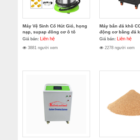
Máy Vệ Sinh Cổ Hút Gió, họng
Máy bắn đá khô CO
nạp, supap đông cơ ô tô
động cơ bằng đá 
CERES CE-300.1400
CE-709.2000
Liên hệ
Liên hệ
Giá bán:
Giá bán:
3881 người xem
2278 người xem