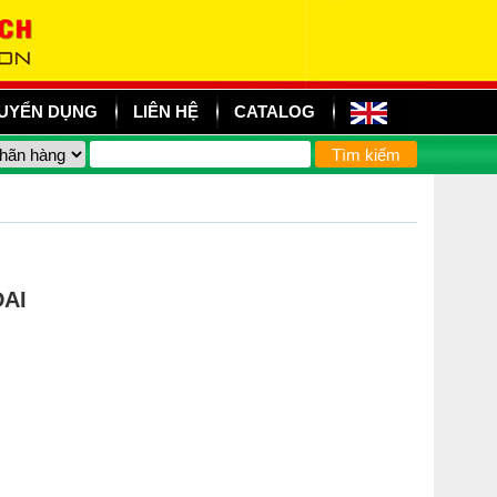
UYỂN DỤNG
LIÊN HỆ
CATALOG
ĐAI