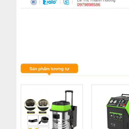
Lê Thị Thanh Hương
|
|
|
0979898586
Sản phẩm tương tự