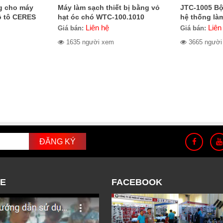
g cho máy
Máy làm sạch thiết bị bằng vỏ
JTC-1005 Bộ
ô tô CERES
hạt óc chó WTC-100.1010
hệ thống là
Liên hệ
Liên
Giá bán:
Giá bán:
1635 người xem
3665 người
E
FACEBOOK