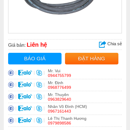
Chia sẻ
Liên hệ
Giá bán:
BÁO GIÁ
ĐẶT HÀNG
Mr. Vui
|
|
|
0944755799
Mr. Định
|
|
|
0968776499
Mr. Thuyên
|
|
|
0963829640
Nhân Võ Đình (HCM)
|
|
|
0967161443
Lê Thị Thanh Hương
|
|
|
0979898586