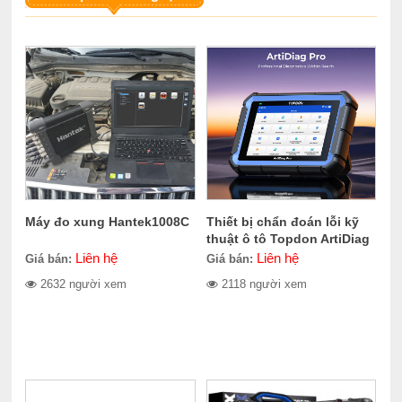
Máy đo xung Hantek1008C
Thiết bị chẩn đoán lỗi kỹ
thuật ô tô Topdon ArtiDiag
Pro
Liên hệ
Liên hệ
Giá bán:
Giá bán:
2632 người xem
2118 người xem