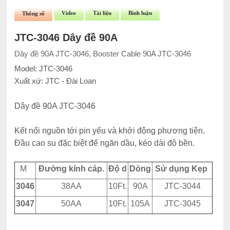
Video
Tài liệu
Bình luận
Thông số
JTC-3046 Dây đề 90A
Dây đề 90A JTC-3046, Booster Cable 90A JTC-3046
Model: JTC-3046
Xuất xứ: JTC - Đài Loan
Dây đề 90A JTC-3046
Kết nối nguồn tới pin yếu và khởi động phương tiện.
Đầu cao su đặc biệt để ngăn dầu, kéo dài độ bền.
M
Đường kính cáp.
Độ d
Dòng
Sử dụng Kẹp
3046
38AA
10Ft.
90A
JTC-3044
3047
50AA
10Ft.
105A
JTC-3045