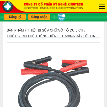
|
Đăng ký
Đăng nhập
SẢN PHẨM
/
THIẾT BỊ SỬA CHỮA Ô TÔ DU LỊCH
/
THIẾT BỊ CHO HỆ THỐNG ĐIỆN
/
JTC-3046 DÂY ĐỀ 90A