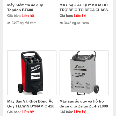
Máy Kiểm tra ắc quy
MÁY SẠC ẮC QUY KIÊM HỖ
Topdon BT600
TRỢ ĐỀ Ô TÔ DECA CLASS
BOOSTER 4500
Liên hệ
Liên hệ
Giá bán:
Giá bán:
2497 người xem
3448 người xem
Máy Sạc Và Khởi Động Ắc
Máy sạc ắc quy và hỗ trợ
Quy TELWIN DYNAMIC 420
đề xe ô tô Zelus ZL-FY1000
START
Liên hệ
Liên hệ
Giá bán:
Giá bán: