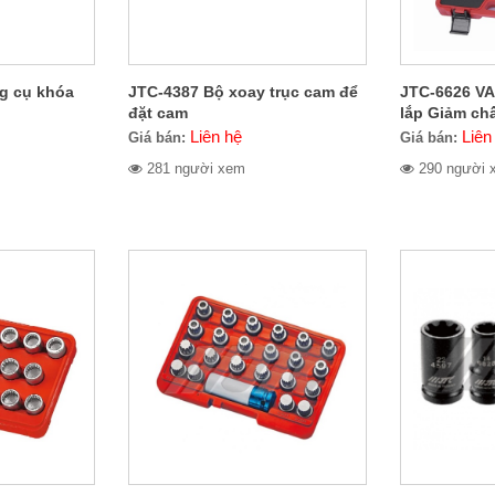
g cụ khóa
JTC-4387 Bộ xoay trục cam để
JTC-6626 VA
đặt cam
lắp Giảm ch
Liên hệ
Liên
Giá bán:
Giá bán:
281 người xem
290 người 