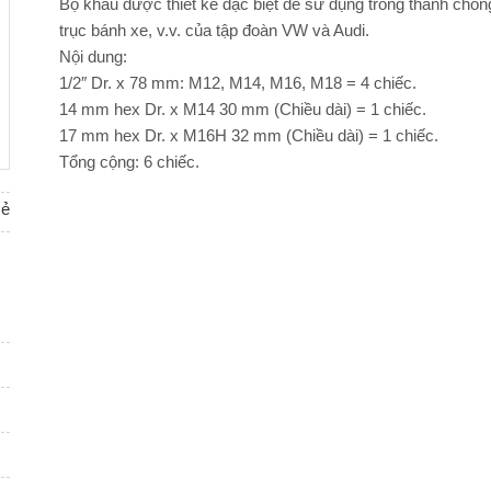
Bộ khẩu được thiết kế đặc biệt để sử dụng trong thanh chống 
trục bánh xe, v.v. của tập đoàn VW và Audi.
Nội dung:
1/2″ Dr. x 78 mm: M12, M14, M16, M18 = 4 chiếc.
14 mm hex Dr. x M14 30 mm (Chiều dài) = 1 chiếc.
17 mm hex Dr. x M16H 32 mm (Chiều dài) = 1 chiếc.
Tổng cộng: 6 chiếc.
sẻ