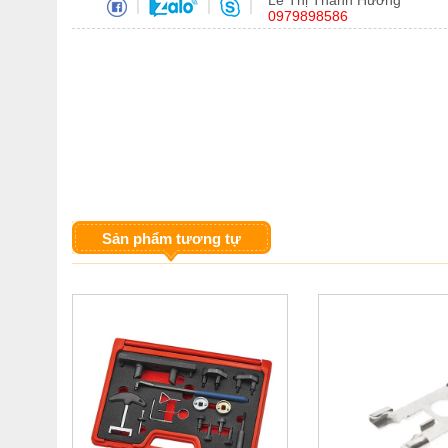
Lê Thị Thanh Hương
|
|
|
0979898586
Sản phẩm tương tự