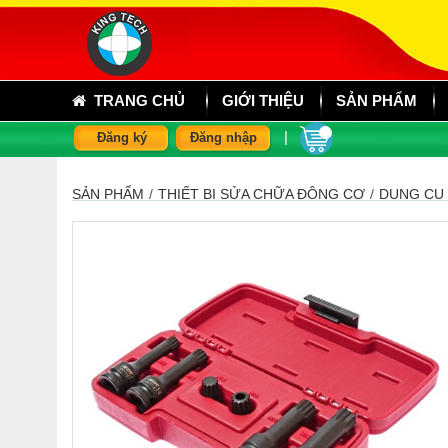
TRANG CHỦ
GIỚI THIỆU
SẢN PHẨM
|
Đăng ký
Đăng nhập
SẢN PHẨM
/
THIẾT BỊ SỬA CHỮA ĐỘNG CƠ
/
DỤNG CỤ 