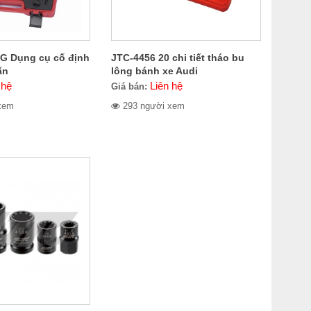
G Dụng cụ cố định
JTC-4456 20 chi tiết tháo bu
ấn
lông bánh xe Audi
 hệ
Liên hệ
Giá bán:
xem
293 người xem