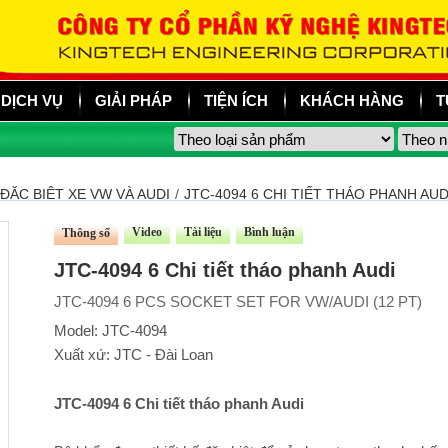
DỊCH VỤ
GIẢI PHÁP
TIỆN ÍCH
KHÁCH HÀNG
T
ĐẶC BIỆT XE VW VÀ AUDI
/
JTC-4094 6 CHI TIẾT THÁO PHANH AUD
Video
Tài liệu
Bình luận
Thông số
JTC-4094 6 Chi tiết tháo phanh Audi
JTC-4094 6 PCS SOCKET SET FOR VW/AUDI (12 PT)
Model: JTC-4094
Xuất xứ: JTC - Đài Loan
JTC-4094 6 Chi tiết tháo phanh Audi