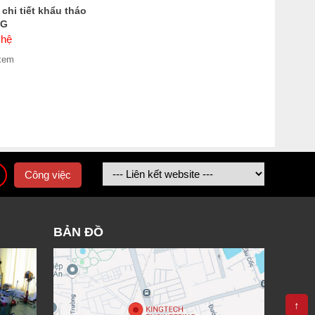
chi tiết khẩu tháo
AG
 hệ
xem
Công việc
BẢN ĐỒ
↑