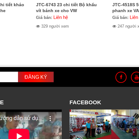
i tiết kháo
JTC-6743 23 chi tiết Bộ khẩu
JTC-4518S 5 
che
vít bánh xe cho VW
phanh xe V
Liên hệ
Liên
Giá bán:
Giá bán:
329 người xem
247 người 
E
FACEBOOK