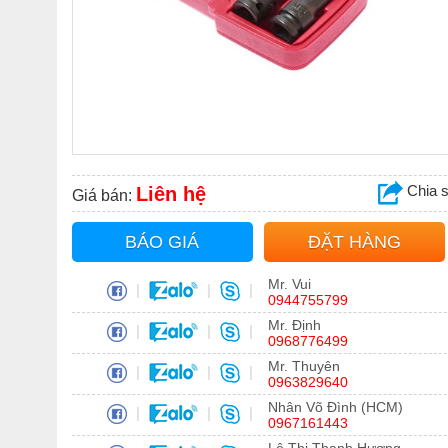
Chia 
Liên hệ
Giá bán:
BÁO GIÁ
ĐẶT HÀNG
Mr. Vui
|
|
|
0944755799
Mr. Định
|
|
|
0968776499
Mr. Thuyên
|
|
|
0963829640
Nhân Võ Đình (HCM)
|
|
|
0967161443