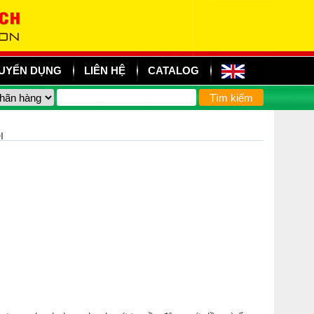
UYỂN DỤNG
LIÊN HỆ
CATALOG
I