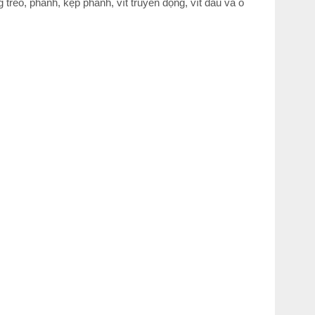
treo, phanh, kẹp phanh, vít truyền động, vít dầu và ổ