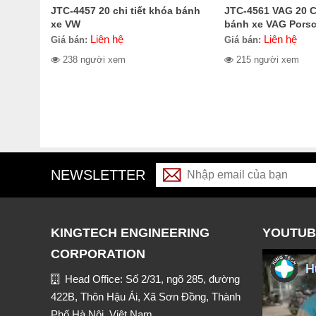
JTC-4457 20 chi tiết khóa bánh
JTC-4561 VAG 20 Ch
xe VW
bánh xe VAG Pors
Liên hệ
Liên hệ
Giá bán:
Giá bán:
238 người xem
215 người xem
NEWSLETTER
KINGTECH ENGINEERING
YOUTUB
CORPORATION
Head Office: Số 2/31, ngõ 285, đường
422B, Thôn Hậu Ái, Xã Sơn Đồng, Thành
Phố Hà Nội, Việt Nam