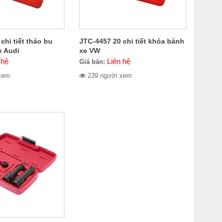
chi tiết tháo bu
JTC-4457 20 chi tiết khóa bánh
e Audi
xe VW
 hệ
Liên hệ
Giá bán:
xem
239 người xem