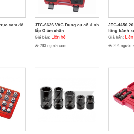
trục cam để
JTC-6626 VAG Dụng cụ cố định
JTC-4456 20 
lắp Giảm chấn
lông bánh x
Liên hệ
Liên
Giá bán:
Giá bán:
293 người xem
294 người 