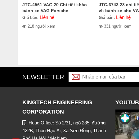
JTC-4561 VAG 20 Chi tiết kháo
JTC-6743 23 chi ti
bánh xe VAG Porsche
vít bánh xe cho V
Liên hệ
Liên hệ
Giá bán:
Giá bán:
218 người xem
331 người xem
NEWSLETTER
KINGTECH ENGINEERING
YOUTUB
CORPORATION
Head Office: Số 2/31, ngõ 285, đường
422B, Thôn Hậu Ái, Xã Sơn Đồng, Thành
Phố Hà Nội, Việt Nam