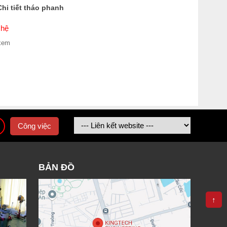
hi tiết tháo phanh
 hệ
xem
Công việc
BẢN ĐỒ
↑