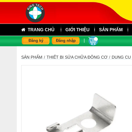
TRANG CHỦ
GIỚI THIỆU
SẢN PHẨM
|
Đăng ký
Đăng nhập
SẢN PHẨM
/
THIẾT BỊ SỬA CHỮA ĐỘNG CƠ
/
DỤNG CỤ 