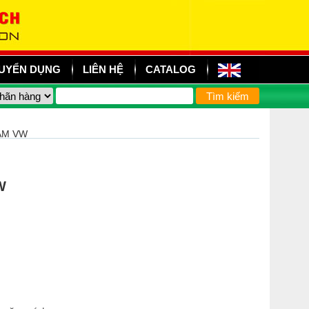
UYỂN DỤNG
LIÊN HỆ
CATALOG
AM VW
W