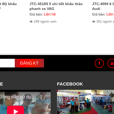
ết Bộ khẩu
JTC-4518S 5 chi tiết khẩu tháo
JTC-4094 6 C
W
phanh xe VAG
Audi
Liên hệ
Liên
Giá bán:
Giá bán:
249 người xem
261 người 
E
FACEBOOK