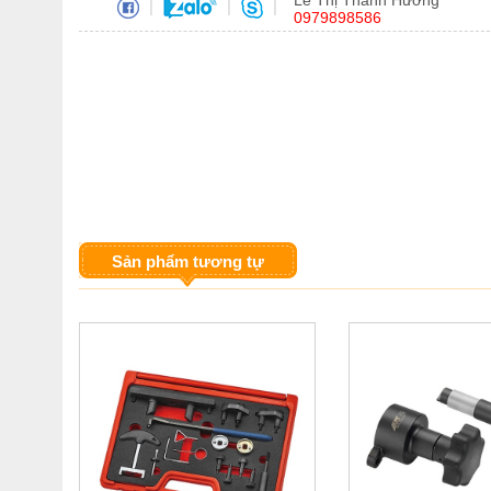
Lê Thị Thanh Hương
|
|
|
0979898586
Sản phẩm tương tự