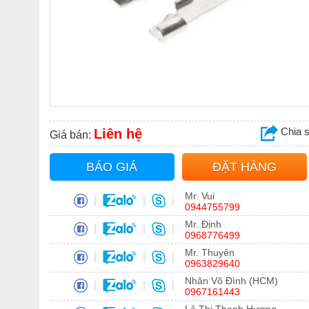
Chia 
Liên hệ
Giá bán:
BÁO GIÁ
ĐẶT HÀNG
Mr. Vui
|
|
|
0944755799
Mr. Định
|
|
|
0968776499
Mr. Thuyên
|
|
|
0963829640
Nhân Võ Đình (HCM)
|
|
|
0967161443