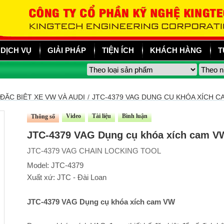
DỊCH VỤ
GIẢI PHÁP
TIỆN ÍCH
KHÁCH HÀNG
T
ĐẶC BIỆT XE VW VÀ AUDI
/
JTC-4379 VAG DỤNG CỤ KHÓA XÍCH C
Video
Tài liệu
Bình luận
Thông số
JTC-4379 VAG Dụng cụ khóa xích cam V
JTC-4379 VAG CHAIN LOCKING TOOL
Model: JTC-4379
Xuất xứ: JTC - Đài Loan
JTC-4379 VAG Dụng cụ khóa xích cam VW