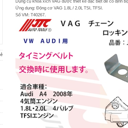
Dụng cụ khóa xích VAG được thiết kế đặc biệt để cố định bộ
Ứng dụng: Động cơ VAG 1.8L / 2.0L TSI, TFSI.
Số VM: T40267.
sẻ