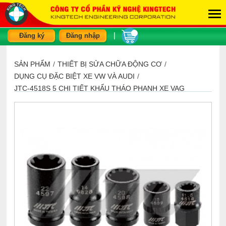
|
Đăng ký
Đăng nhập
SẢN PHẨM
/
THIẾT BỊ SỬA CHỮA ĐỘNG CƠ
/
DỤNG CỤ ĐẶC BIỆT XE VW VÀ AUDI
/
JTC-4518S 5 CHI TIẾT KHẨU THÁO PHANH XE VAG