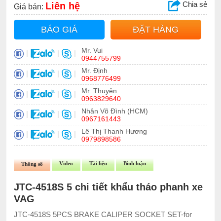
Chia sẻ
Liên hệ
Giá bán:
BÁO GIÁ
ĐẶT HÀNG
Mr. Vui
|
|
|
0944755799
Mr. Định
|
|
|
0968776499
Mr. Thuyên
|
|
|
0963829640
Nhân Võ Đình (HCM)
|
|
|
0967161443
Lê Thị Thanh Hương
|
|
|
0979898586
Video
Tài liệu
Bình luận
Thông số
JTC-4518S 5 chi tiết khẩu tháo phanh xe
VAG
JTC-4518S 5PCS BRAKE CALIPER SOCKET SET-for